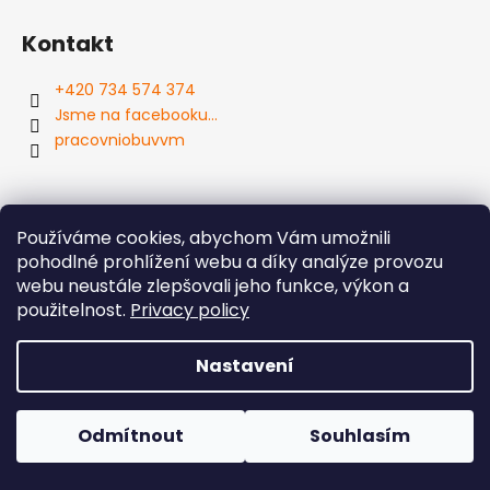
Kontakt
+420 734 574 374
Jsme na facebooku...
pracovniobuvvm
Používáme cookies, abychom Vám umožnili
Instagram
pohodlné prohlížení webu a díky analýze provozu
webu neustále zlepšovali jeho funkce, výkon a
použitelnost.
Privacy policy
Nastavení
Odmítnout
Souhlasím