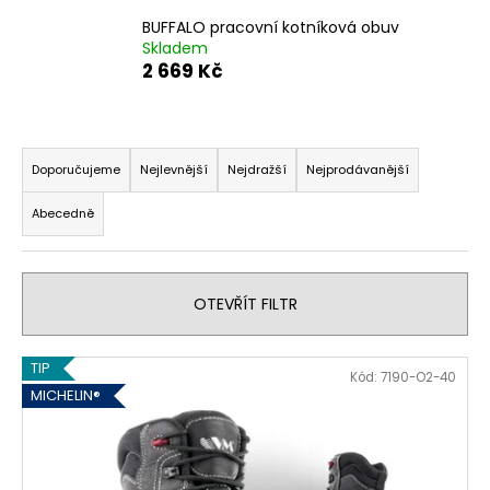
BUFFALO pracovní kotníková obuv
Skladem
2 669 Kč
Ř
a
Doporučujeme
Nejlevnější
Nejdražší
Nejprodávanější
z
Abecedně
e
n
í
OTEVŘÍT FILTR
p
r
V
o
TIP
Kód:
7190-O2-40
ý
d
MICHELIN®
p
u
i
k
s
t