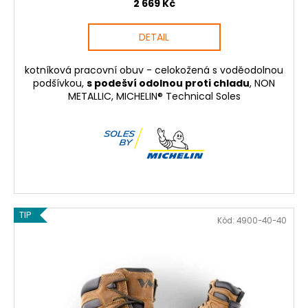
2 669 Kč
DETAIL
kotníková pracovní obuv - celokožená s voděodolnou
podšívkou,
s podešví odolnou proti chladu
, NON
METALLIC, MICHELIN® Technical Soles
TIP
Kód:
4900-40-40