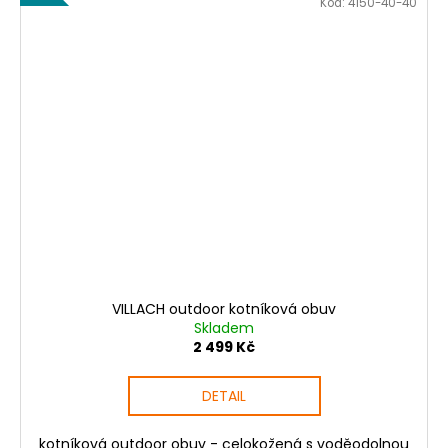
Kód:
4150-40-40
VILLACH outdoor kotníková obuv
Skladem
2 499 Kč
DETAIL
kotníková outdoor obuv - celokožená s voděodolnou