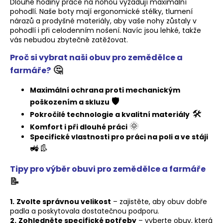
Dlouhé hodiny práce na nohou vyžadují maximální
a
pohodlí. Naše boty mají ergonomické stélky, tlumení
nárazů a prodyšné materiály, aby vaše nohy zůstaly v
j
pohodlí i při celodenním nošení. Navíc jsou lehké, takže
í
vás nebudou zbytečně zatěžovat.
t
Proč si vybrat naši obuv pro zemědělce a
?
🤔
farmáře?
Maximální ochrana proti mechanickým
🛡️
poškozením a skluzu
🛠️
Pokročilé technologie a kvalitní materiály
HLEDAT
🌞
Komfort i při dlouhé práci
Specifické vlastnosti pro práci na poli a ve stáji
🚜👢
D
o
Tipy pro výběr obuvi pro zemědělce a farmáře
p
📝
o
r
1.
Zvolte správnou velikost
– zajistěte, aby obuv dobře
padla a poskytovala dostatečnou podporu.
u
2.
Zohledněte specifické potřeby
– vyberte obuv, která