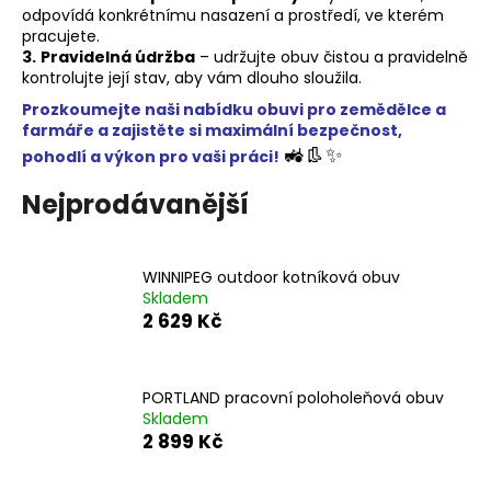
č
odpovídá konkrétnímu nasazení a prostředí, ve kterém
u
pracujete.
j
3.
Pravidelná údržba
– udržujte obuv čistou a pravidelně
e
kontrolujte její stav, aby vám dlouho sloužila.
m
Prozkoumejte naši nabídku obuvi pro zemědělce a
e
farmáře a zajistěte si maximální bezpečnost,
🚜👢✨
pohodlí a výkon pro vaši práci!
MEMPHIS
Nejprodávanější
PRACOVNÍ
SANDÁL
1
029
WINNIPEG outdoor kotníková obuv
Kč
Skladem
2 629 Kč
PORTLAND pracovní poloholeňová obuv
Skladem
2 899 Kč