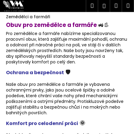
K
Přejít
Hledat
Náku
M
Přihlášen
na
o
obsah
Zpět
Zpět
košík
Zemědělci a farmáři
š
Obuv pro zemědělce a farmáře
🚜👢
í
C
k
Pro zemědělce a farmáře nabízíme specializovanou
o
pracovní obuv, která zajišťuje maximální pohodlí, ochranu
a odolnost při náročné práci na poli, ve stáji či v dalších
p
zemědělských prostředích. Naše boty jsou navrženy tak,
o
aby splňovaly nejvyšší standardy bezpečnosti a
t
poskytovaly komfort po celý den.
ř
🛡️
Ochrana a bezpečnost
e
Naše obuv pro zemědělce a farmáře je vybavena
b
ochrannými prvky, jako jsou ocelové špičky a odolné
u
podešve, které chrání vaše nohy před mechanickými
j
poškozeními a ostrými předměty. Protiskluzové podešve
zajišťují stabilitu a bezpečnou chůzi i na mokrých nebo
e
bahnitých površích.
t
🌞
Komfort pro celodenní práci
e
n