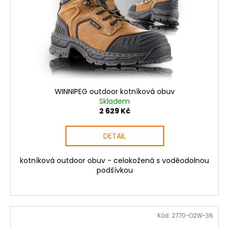
WINNIPEG outdoor kotníková obuv
Skladem
2 629 Kč
DETAIL
kotníková outdoor obuv - celokožená s voděodolnou
podšívkou
Kód:
2770-O2W-36