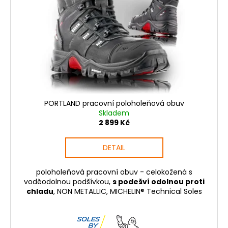
p
ů
r
o
d
u
k
t
ů
PORTLAND pracovní poloholeňová obuv
Skladem
2 899 Kč
DETAIL
poloholeňová pracovní obuv - celokožená s
voděodolnou podšívkou,
s podešví odolnou proti
chladu
, NON METALLIC, MICHELIN® Technical Soles