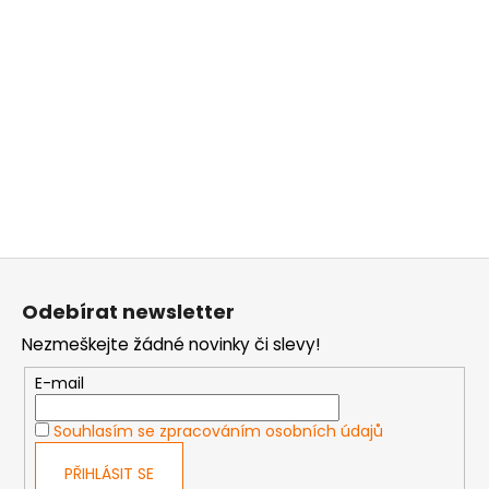
p
i
s
u
Z
á
Odebírat newsletter
p
Nezmeškejte žádné novinky či slevy!
a
t
E-mail
í
Souhlasím se zpracováním osobních údajů
PŘIHLÁSIT SE