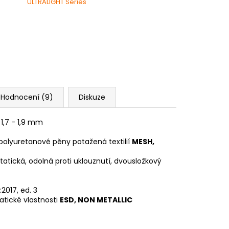
ULTRALIGHT Series
Hodnocení (9)
Diskuze
1,7 - 1,9 mm
olyuretanové pěny potažená textilií
MESH,
tatická, odolná proti uklouznutí, dvousložkový
2017, ed. 3
atické vlastnosti
ESD, NON METALLIC