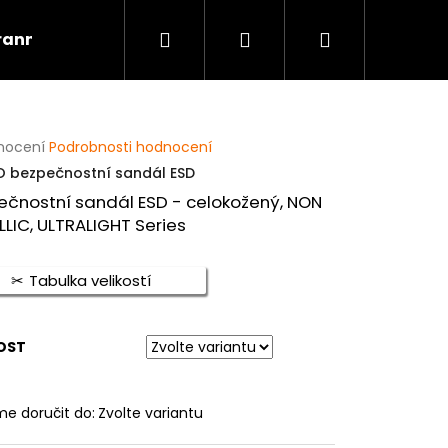
Hledat
Přihlášení
Nákupní
rannou špičkou
Kontakt
Obuv dle profese
košík
rné
nocení
Podrobnosti hodnocení
cení
O bezpečnostní sandál ESD
ktu
ečnostní sandál ESD - celokožený, NON
LIC, ULTRALIGHT Series
ček.
Tabulka velikostí
OST
Následující
e doručit do:
Zvolte variantu