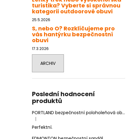
turistika? Vyberte si správnou
kategorii outdoorové obuvi
25.5.2026
S, nebo O? Rozklíčujeme pro
vás hantýrku bezpečnostní
obuvi
17.3.2026
ARCHIV
Poslední hodnocení
produktů
PORTLAND bezpečnostní poloholeňová obuv
|
Hodnocení produktu je 5 z 5 hvězdiček.
Perfektní.
EDMONTON bezpečnostní sandál