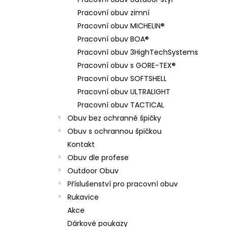
BAMBUSOVÉ PONOŽKY - KRÁTKÉ
l
Pracovní obuv zimní
169 Kč
Pracovní obuv MICHELIN®
Pracovní obuv BOA®
Pracovní obuv 3HighTechSystems
Pracovní obuv s GORE-TEX®
Pracovní obuv SOFTSHELL
Pracovní obuv ULTRALIGHT
Pracovní obuv TACTICAL
Obuv bez ochranné špičky
Obuv s ochrannou špičkou
Kontakt
Obuv dle profese
Outdoor Obuv
Příslušenství pro pracovní obuv
Rukavice
Akce
Dárkové poukazy