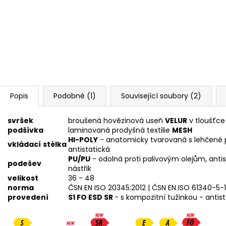
Popis
Podobné (1)
Související soubory (2)
svršek
broušená hovězinová useň
VELUR
v tloušťce 
podšívka
laminovaná prodyšná textilie
MESH
HI-POLY
- anatomicky tvarovaná s lehčené p
vkládací
stélka
antistatická
PU/PU
- odolná proti palivovým olejům, antis
podešev
nástřik
velikost
36 - 48
norma
ČSN EN ISO 20345:2012 | ČSN EN ISO 61340-5-1:
provedení
S1 FO ESD SR
- s kompozitní tužinkou - antist