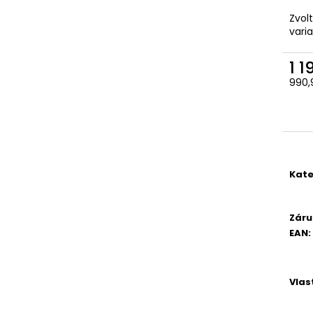
VKLÁDACÍ ANATOMICKÁ GELOVÁ
3045-OCHRANNÉ
STÉLKA
Zvol
92 Kč
vari
105 Kč
1 1
990,
Měr
cena
Kate
Záru
EAN
:
Vlas