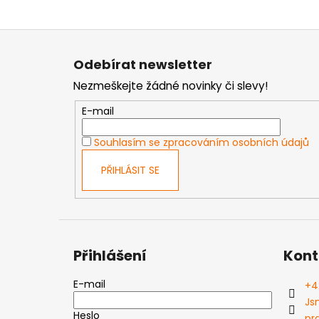
Z
á
Odebírat newsletter
p
Nezmeškejte žádné novinky či slevy!
a
t
E-mail
í
Souhlasím se zpracováním osobních údajů
PŘIHLÁSIT SE
Přihlášení
Kont
E-mail
+4
Js
Heslo
pr