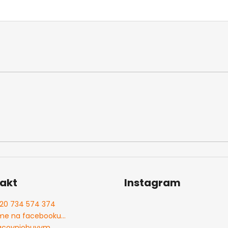
akt
Instagram
20 734 574 374
me na facebooku...
acovniobuvvm