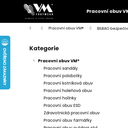
K
Přejít
na
o
Pracovní obuv V
obsah
Zpět
Zpět
š
do
do
í
Domů
Pracovní obuv VM®
BILBAO bezpečno
k
obchodu
obchodu
P
o
Kategorie
Přeskočit
s
kategorie
t
Pracovní obuv VM®
r
Pracovní sandály
a
Pracovní polobotky
n
Pracovní kotníková obuv
n
Pracovní holeňová obuv
í
Pracovní holínky
p
Pracovní obuv ESD
a
Zdravotnická pracovní obuv
n
Pracovní obuv farmářky
e
Pracovní obuv outdoor styl