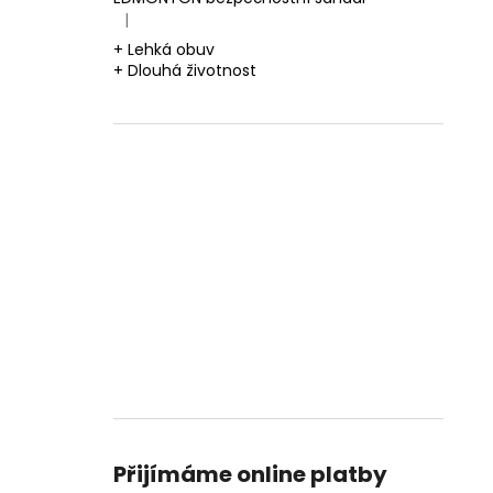
|
Hodnocení produktu je 5 z 5 hvězdiček.
+ Lehká obuv
+ Dlouhá životnost
Přijímáme online platby