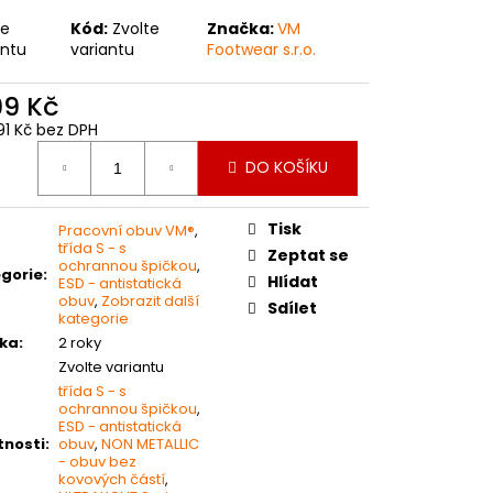
 PRACOVNÍ RUKAVICE
te
Kód:
Zvolte
Značka:
VM
antu
variantu
Footwear s.r.o.
99 Kč
91 Kč bez DPH
ná
DO KOŠÍKU
:
Tisk
Pracovní obuv VM®
,
třída S - s
Zeptat se
ochrannou špičkou
,
gorie
:
Hlídat
ESD - antistatická
obuv
,
Zobrazit další
Sdílet
kategorie
ka
:
2 roky
Zvolte variantu
třída S - s
ochrannou špičkou
,
ESD - antistatická
tnosti
:
obuv
,
NON METALLIC
- obuv bez
kovových částí
,