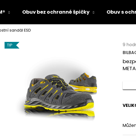
M®
Obuv bez ochranné špičky
Obuv s och
stní sandál ESD
Co potřebujete najít?
Průmě
9 hod
TIP
hodno
BILBA
produ
HLEDAT
bezp
je
5,0
METAL
z
5
Doporučujeme
hvězdi
VELIK
Můžem