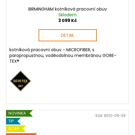
BIRMINGHAM kotníková pracovní obuv
Skladem
3 099 Kč
DETAIL
kotníková pracovní obuv - MICROFIBER, s
paropropustnou, voděodolnou membránou GORE-
TEX®
NOVINKA
Kód:
8010-O6-39
TIP
BOA®