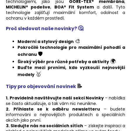
technologiemi, jako jsou
GORE-TEX® membrána
,
a
MICHELIN® podešve
,
BOA® Fit System
a další. Tyto
technologie zajišťují maximální komfort, odolnost a
j
ochranu v každém prostředí.
í
🤔
Proč sledovat naše novinky?
t
?
🎨
Moderní a stylový design
Pokročilé technologie pro maximální pohodlí a
🛡️
ochranu
🌍
Široký výběr pro různé potřeby a aktivity
Buďte mezi prvními, kdo vyzkouší nejnovější
HLEDAT
🥇
modely
📝
Tipy pro objevování novinek
D
1.
Pravidelně navštěvujte naši sekci Novinky
– nabídka
o
se často aktualizuje, a tak vám nic neunikne.
p
2.
Přihlaste se k odběru newsletteru
– budete
o
informováni o nejnovějších produktech a speciálních
r
akcích jako první.
u
3. Sledujte nás na sociálních sítích
– získejte inspiraci a