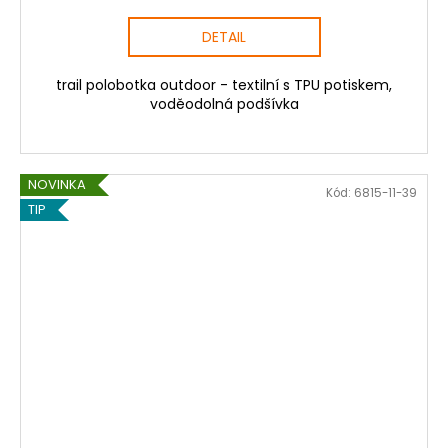
DETAIL
trail polobotka outdoor - textilní s TPU potiskem,
voděodolná podšívka
NOVINKA
Kód:
6815-11-39
TIP