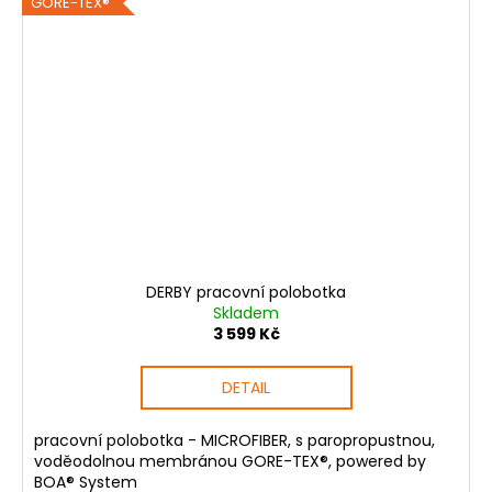
GORE-TEX®
DERBY pracovní polobotka
Skladem
3 599 Kč
DETAIL
pracovní polobotka - MICROFIBER, s paropropustnou,
voděodolnou membránou GORE-TEX®, powered by
BOA® System