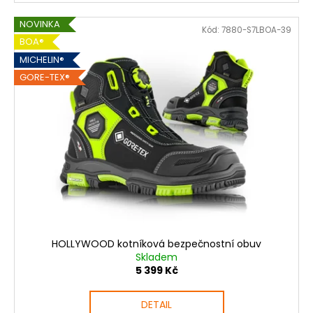
NOVINKA
Kód:
7880-S7LBOA-39
BOA®
MICHELIN®
GORE-TEX®
HOLLYWOOD kotníková bezpečnostní obuv
Skladem
5 399 Kč
DETAIL