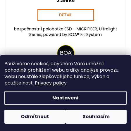
2 299 Kč
DETAIL
bezpečnostní polobotka ESD - MICRIFIBER, Ultralight
Series, powered by BOA® Fit System
Používáme cookies, abychom Vám umožnili
pohodlné prohlížení webu a díky analýze provozu
webu neustále zlepšovali jeho funkce, výkon a
použitelnost.
Privacy policy
NOVINKA
Kód:
5080-S3L-38
Nastavení
Odmítnout
Souhlasím