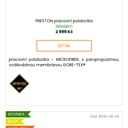
PRESTON pracovní polobotka
Skladem
2 999 Kč
DETAIL
pracovní polobotka - MICROFIBER, s paropropustnou,
voděodolnou membránou GORE-TEX®
NOVINKA
Kód:
8015-O6-39
BOA®