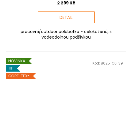
2 299 Kč
DETAIL
pracovní/outdoor polobotka - celokožená, s
voděodolnou podšívkou
NOVINKA
Kód:
8025-O6-39
TIP
GORE-TEX®