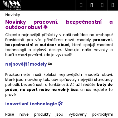
K
Přejít
Hledat
Náku
M
Přihlášen
na
o
obsah
Zpět
Zpět
košík
Novinky
š
Novinky pracovní, bezpečnostní a
í
outdoor obuvi 🌟
C
k
o
Objevte nejnovější přírůstky v naší nabídce na e-shopu!
Pravidelně pro vás přinášíme nové modely
pracovní,
p
bezpečnostní a outdoor obuvi
, které spojují moderní
o
technologii a stylový design. Sledujte naše novinky a
t
buďte mezi prvními, kdo je vyzkouší!
ř
👟
Nejnovější modely
e
Prozkoumejte naši kolekci nejnovějších modelů obuvi,
b
které jsou navrženy tak, aby splňovaly nejvyšší standardy
u
pohodlí, bezpečnosti a funkčnosti. Ať už hledáte
boty do
j
práce, na sport nebo na volný čas
, u nás najdete to
pravé.
e
t
🛠️
Inovativní technologie
e
Naše nové produkty jsou vybaveny pokročilými
n