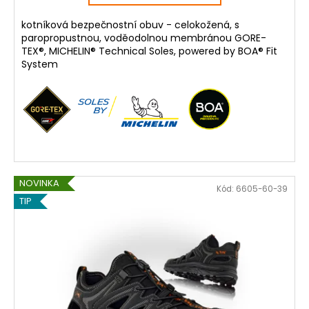
kotníková bezpečnostní obuv - celokožená, s
paropropustnou, voděodolnou membránou GORE-
TEX®, MICHELIN® Technical Soles, powered by BOA® Fit
System
NOVINKA
Kód:
6605-60-39
TIP