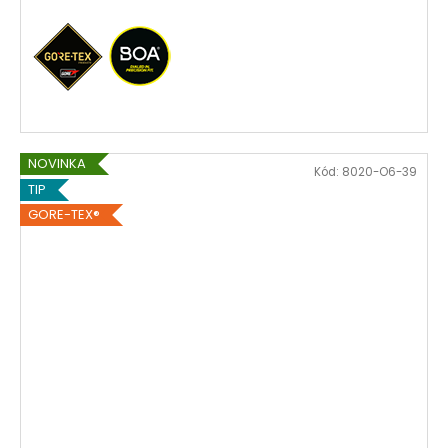
NOVINKA
Kód:
8020-O6-39
TIP
GORE-TEX®