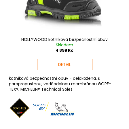
o
d
u
k
t
ů
HOLLYWOOD kotníková bezpečnostní obuv
Skladem
4 899 Kč
DETAIL
kotníková bezpečnostní obuv - celokožená, s
paropropustnou, voděodolnou membránou GORE-
TEX®, MICHELIN® Technical Soles