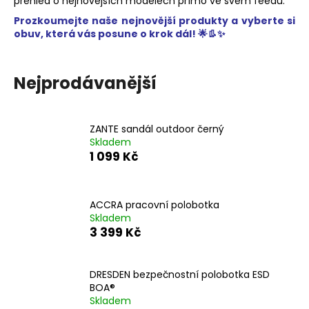
č
přehled o nejnovějších modelech přímo ve svém feedu.
u
Prozkoumejte naše nejnovější produkty a vyberte si
j
obuv, která vás posune o krok dál! 🌟👢✨
e
m
e
Nejprodávanější
2140-
ZANTE sandál outdoor černý
OCHRANNÉ
PRACOVNÍ
Skladem
RUKAVICE
1 099 Kč
199
Kč
ACCRA pracovní polobotka
Skladem
3 399 Kč
DRESDEN bezpečnostní polobotka ESD
BOA®
Skladem