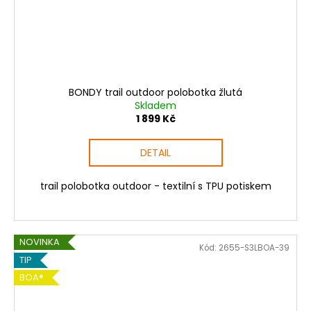
BONDY trail outdoor polobotka žlutá
Skladem
1 899 Kč
DETAIL
trail polobotka outdoor - textilní s TPU potiskem
NOVINKA
Kód:
2655-S3LBOA-39
TIP
BOA®