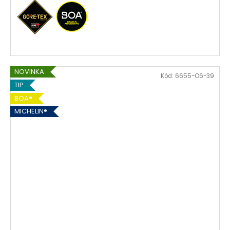
NOVINKA
Kód:
6655-O6-39
TIP
BOA®
MICHELIN®