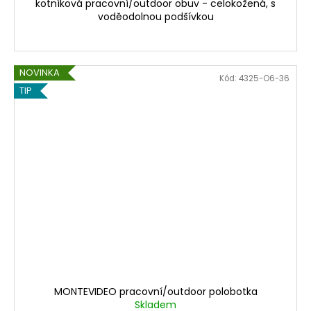
kotníková pracovní/outdoor obuv - celokožená, s
voděodolnou podšívkou
NOVINKA
Kód:
4325-O6-36
TIP
MONTEVIDEO pracovní/outdoor polobotka
Skladem