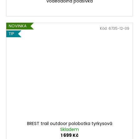
voděodolná podšívka
NOVINKA
Kód:
6735-12-39
TIP
BREST trail outdoor polobotka tyrkysová
Skladem
1 699 Kč