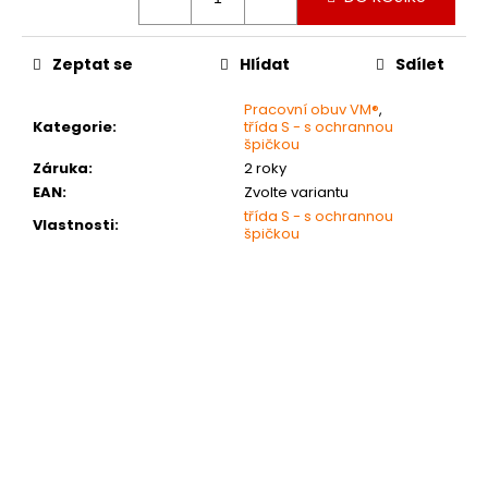
č
u
j
Zeptat se
Hlídat
Sdílet
e
m
Pracovní obuv VM®
,
e
Kategorie
:
třída S - s ochrannou
špičkou
Záruka
:
2 roky
MEMPHIS
EAN
:
Zvolte variantu
PRACOVNÍ
třída S - s ochrannou
SANDÁL
Vlastnosti
:
špičkou
1
029
Kč