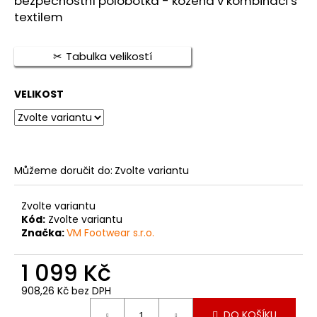
bezpečnostní polobotka - kožená v kombinaci s
je
a
5,0
textilem
z
j
5
í
hvězdiček.
Tabulka velikostí
t
?
VELIKOST
HLEDAT
Můžeme doručit do:
Zvolte variantu
Zvolte variantu
Kód:
Zvolte variantu
D
Značka:
VM Footwear s.r.o.
o
p
1 099 Kč
o
r
908,26 Kč bez DPH
u
Měrná
DO KOŠÍKU
cena: