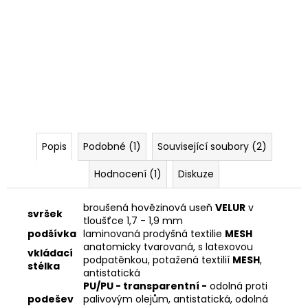
Popis
Podobné (1)
Související soubory (2)
Hodnocení (1)
Diskuze
broušená hovězinová useň
VELUR
v
svršek
tloušťce 1,7 - 1,9 mm
podšívka
laminovaná prodyšná textilie
MESH
anatomicky tvarovaná, s latexovou
vkládací
podpatěnkou, potažená textilií
MESH
,
stélka
antistatická
PU/PU - transparentní -
odolná proti
podešev
palivovým olejům, antistatická, odolná