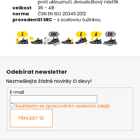
proti uklouznutí, dvousložkový nástřik
velikost
36 - 48
norma
ČSN EN ISO 20345:2012
provedení
S1 SRC
- s ocelovou tužinkou
Z
á
Odebírat newsletter
p
Nezmeškejte žádné novinky či slevy!
a
t
E-mail
í
Souhlasím se zpracováním osobních údajů
PŘIHLÁSIT SE