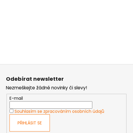
Z
á
Odebírat newsletter
p
Nezmeškejte žádné novinky či slevy!
a
t
E-mail
í
Souhlasím se zpracováním osobních údajů
PŘIHLÁSIT SE