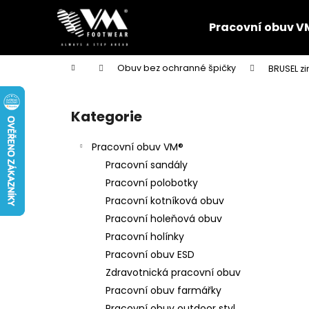
K
Přejít
na
o
Pracovní obuv V
obsah
Zpět
Zpět
š
do
do
í
Domů
Obuv bez ochranné špičky
BRUSEL z
k
obchodu
obchodu
P
o
Kategorie
Přeskočit
s
kategorie
t
Pracovní obuv VM®
r
Pracovní sandály
a
Pracovní polobotky
n
Pracovní kotníková obuv
n
Pracovní holeňová obuv
í
Pracovní holínky
p
Pracovní obuv ESD
a
Zdravotnická pracovní obuv
n
Pracovní obuv farmářky
e
Pracovní obuv outdoor styl