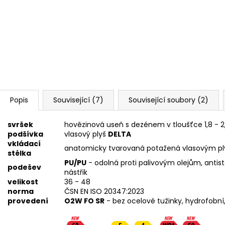
Popis
Související (7)
Související soubory (2)
svršek
hovězinová useň s dezénem v tloušťce 1,8 -
podšívka
vlasový plyš
DELTA
vkládací
anatomicky tvarovaná potažená vlasovým 
stélka
PU/PU
- odolná proti palivovým olejům, antist
podešev
nástřik
velikost
36 - 48
norma
ČSN EN ISO 20347:2023
provedení
O2W FO SR
- bez ocelové tužinky, hydrofobní