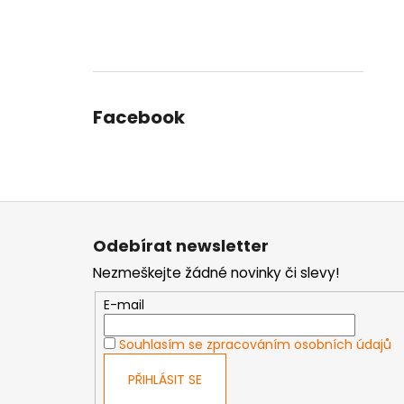
Facebook
Z
á
Odebírat newsletter
p
Nezmeškejte žádné novinky či slevy!
a
t
E-mail
í
Souhlasím se zpracováním osobních údajů
PŘIHLÁSIT SE