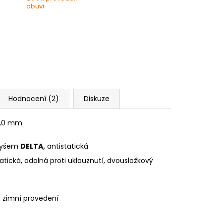
obuvi
Hodnocení (2)
Diskuze
 2,0 mm
plyšem
DELTA,
antistatická
atická, odolná proti uklouznutí, dvousložkový
, zimní provedení