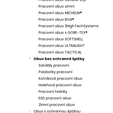
BAMBUSOVÉ PONOŽKY - KRÁTKÉ
l
Pracovní obuv zimní
169 Kč
Pracovní obuv MICHELIN®
Pracovní obuv BOA®
Pracovní obuv 3HighTechSystems
Pracovní obuv s GORE-TEX®
Pracovní obuv SOFTSHELL
Pracovní obuv ULTRALIGHT
Pracovní obuv TACTICAL
Obuv bez ochranné špičky
Sandály pracovní
Polobotky pracovní
Kotníková pracovní obuv
Holeňová pracovní obuv
Pracovní holínky
ESD pracovní obuv
Zimní pracovní obuv
Obuv s ochrannou špičkou