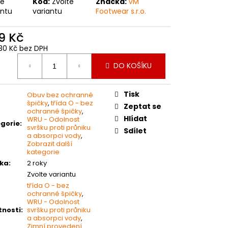
te
Kód:
Zvolte
Značka:
VM
 PRACOVNÍ RUKAVICE
antu
variantu
Footwear s.r.o.
9 Kč
30 Kč bez DPH
ná
DO KOŠÍKU
:
Tisk
Obuv bez ochranné
špičky
,
třída O - bez
Zeptat se
ochranné špičky
,
Hlídat
WRU - Odolnost
gorie
:
svršku proti průniku
Sdílet
a absorpci vody
,
Zobrazit další
kategorie
ka
:
2 roky
Zvolte variantu
třída O - bez
ochranné špičky
,
WRU - Odolnost
tnosti
:
svršku proti průniku
a absorpci vody
,
Zimní provedení