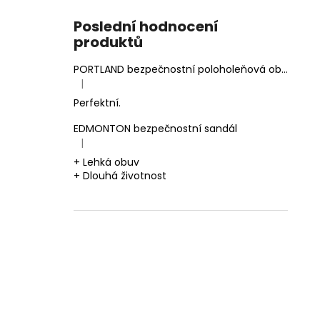
Poslední hodnocení
produktů
PORTLAND bezpečnostní poloholeňová obuv
|
Hodnocení produktu je 5 z 5 hvězdiček.
Perfektní.
EDMONTON bezpečnostní sandál
|
Hodnocení produktu je 5 z 5 hvězdiček.
+ Lehká obuv
+ Dlouhá životnost