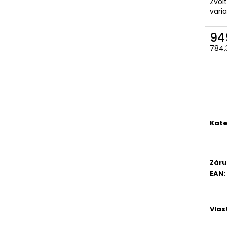
Zvol
VKLÁDACÍ ANATOMICKÁ GELOVÁ
3045-OCHRANNÉ
STÉLKA
vari
92 Kč
105 Kč
94
784,
Měr
cena
Kate
Záru
EAN
:
Vlas