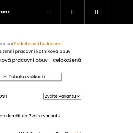
Hledat
Přihlášení
Nákupní
rannou špičkou
Kontakt
Obuv dle profese
košík
rné
nocení
Podrobnosti hodnocení
cení
L zimní pracovní kotníková obuv
ktu
íková pracovní obuv - celokožená
Tabulka velikostí
ček.
OST
Následující
e doručit do:
Zvolte variantu