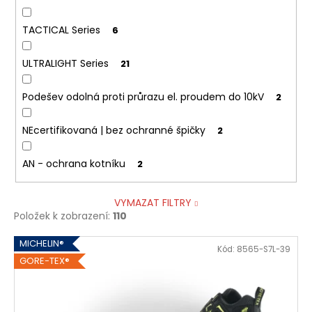
TACTICAL Series
6
ULTRALIGHT Series
21
Podešev odolná proti průrazu el. proudem do 10kV
2
NEcertifikovaná | bez ochranné špičky
2
AN - ochrana kotníku
2
VYMAZAT FILTRY
Položek k zobrazení:
110
V
MICHELIN®
Kód:
8565-S7L-39
ý
GORE-TEX®
p
i