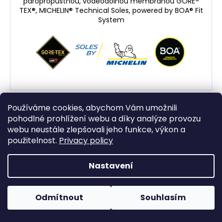
paropropustnou, voděodolnou membránou GORE-
TEX®, MICHELIN® Technical Soles, powered by BOA® Fit
System
BOA®
Používáme cookies, abychom Vám umožnili
Kód:
7770-O6-39
pohodlné prohlížení webu a díky analýze provozu
MICHELIN®
webu neustále zlepšovali jeho funkce, výkon a
GORE-TEX®
použitelnost.
Privacy policy
Nastavení
Odmítnout
Souhlasím