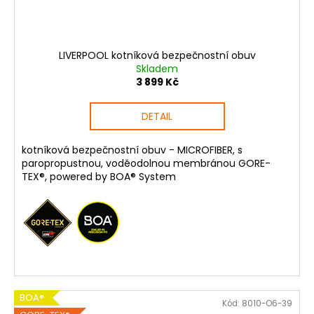
LIVERPOOL kotníková bezpečnostní obuv
Skladem
3 899 Kč
DETAIL
kotníková bezpečnostní obuv - MICROFIBER, s
paropropustnou, voděodolnou membránou GORE-
TEX®, powered by BOA® System
BOA®
Kód:
8010-O6-39