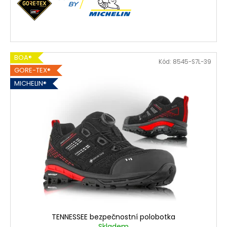
BOA®
Kód:
8545-S7L-39
GORE-TEX®
MICHELIN®
TENNESSEE bezpečnostní polobotka
Skladem