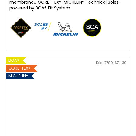
membránou GORE-TEX®, MICHELIN® Technical Soles,
powered by BOA® Fit System
BOA®
Kód:
7780-S7L-39
GORE-TEX®
MICHELIN®