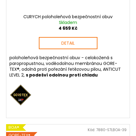
CURYCH poloholeňová bezpečnostní obuv
Skladem
4 659 Kč
DETAIL
poloholeňová bezpečnostní obuv - celokožená s
paropropustnou, voděodolnou membránou GORE-
TEX®, odolná proti pořezání řetězovou pilou, ANTICUT
LEVEL 2,
s podešví odolnou proti chladu
BOA®
Kód:
7880-S7LBOA-39
GORE-TEX®