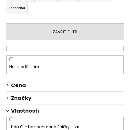
z
a
Abecedně
e
j
n
í
í
t
ZAVŘÍT FILTR
p
?
r
o
d
u
Na skladě
110
HLEDAT
k
t
Cena
ů
D
Značky
o
p
Vlastnosti
o
r
u
třída O - bez ochranné špičky
76