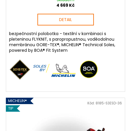
4 669 Kč
DETAIL
bezpečnostní polobotka - textilní v kombinaci s
pleteninou FLYKNIT, s paropropustnou, voděodolnou
membránou GORE-TEX®, MICHELIN® Technical Soles,
powered by BOA® Fit System
MICHELIN®
Kód:
8185-S3ESD-36
TIP