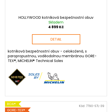
HOLLYWOOD kotníková bezpečnostní obuv
Skladem
4 899 Kč
DETAIL
kotníková bezpečnostní obuv - celokožená, s
paropropustnou, voděodolnou membránou GORE-
TEX®, MICHELIN® Technical Soles
BOA®
Kód:
7790-S7L-39
GORE-TEX®