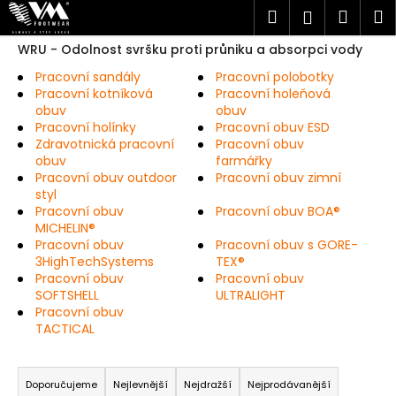
K
Přejít
Hledat
Náku
M
Přihlášen
na
o
obsah
Zpět
Zpět
košík
WRU - Odolnost svršku proti průniku a absorpci vody
š
í
Pracovní sandály
Pracovní polobotky
C
Pracovní kotníková
Pracovní holeňová
k
obuv
obuv
o
Pracovní holínky
Pracovní obuv ESD
p
Zdravotnická pracovní
Pracovní obuv
o
obuv
farmářky
Pracovní obuv outdoor
Pracovní obuv zimní
t
styl
ř
Pracovní obuv
Pracovní obuv BOA®
MICHELIN®
e
Pracovní obuv
Pracovní obuv s GORE-
b
3HighTechSystems
TEX®
u
Pracovní obuv
Pracovní obuv
SOFTSHELL
ULTRALIGHT
j
Pracovní obuv
e
TACTICAL
t
Ř
e
a
Doporučujeme
Nejlevnější
Nejdražší
Nejprodávanější
n