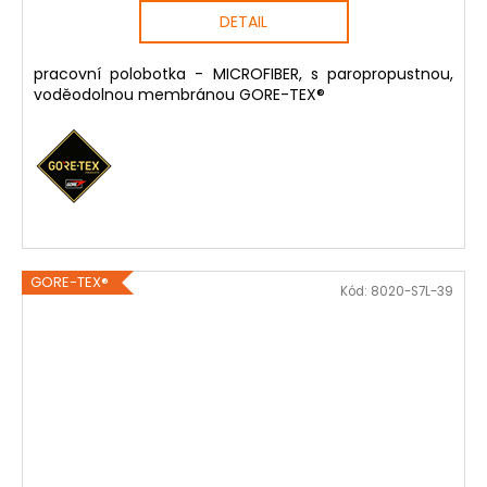
DETAIL
pracovní polobotka - MICROFIBER, s paropropustnou,
voděodolnou membránou GORE-TEX®
GORE-TEX®
Kód:
8020-S7L-39