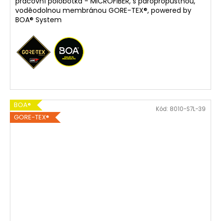
pracovní polobotka - MICROFIBER, s paropropustnou,
voděodolnou membránou GORE-TEX®, powered by
BOA® System
BOA®
Kód:
8010-S7L-39
GORE-TEX®