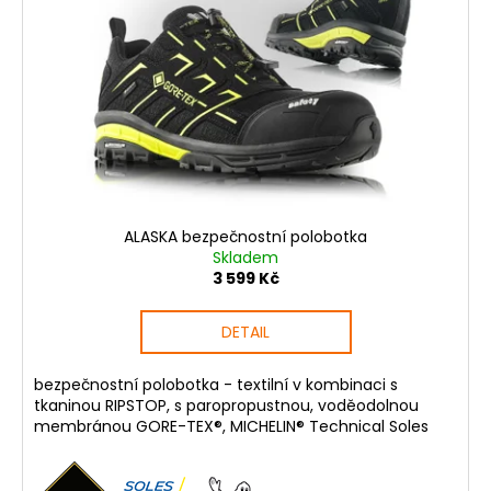
s
p
r
o
d
u
k
t
ů
ALASKA bezpečnostní polobotka
Skladem
3 599 Kč
DETAIL
bezpečnostní polobotka - textilní v kombinaci s
tkaninou RIPSTOP, s paropropustnou, voděodolnou
membránou GORE-TEX®, MICHELIN® Technical Soles