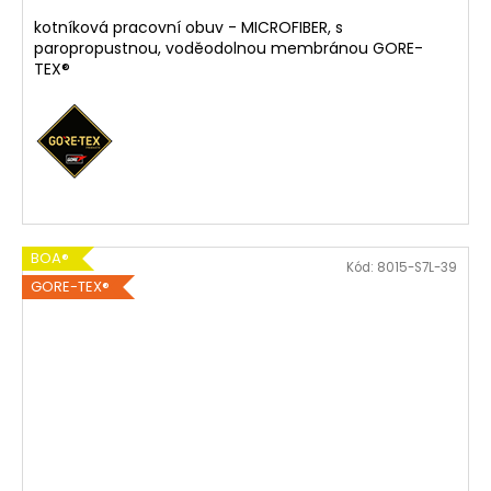
kotníková pracovní obuv - MICROFIBER, s
paropropustnou, voděodolnou membránou GORE-
TEX®
BOA®
Kód:
8015-S7L-39
GORE-TEX®