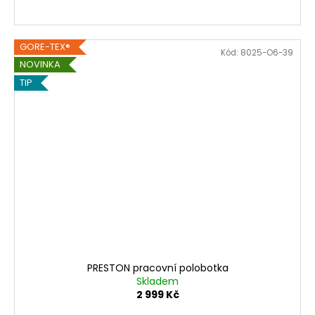
GORE-TEX®
Kód:
8025-O6-39
NOVINKA
TIP
PRESTON pracovní polobotka
Skladem
2 999 Kč