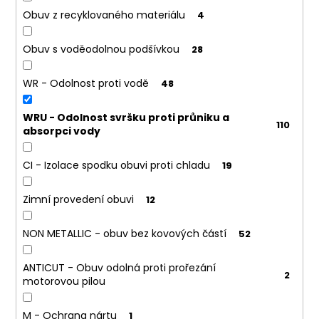
Obuv z recyklovaného materiálu
4
Obuv s voděodolnou podšívkou
28
WR - Odolnost proti vodě
48
WRU - Odolnost svršku proti průniku a
110
absorpci vody
CI - Izolace spodku obuvi proti chladu
19
Zimní provedení obuvi
12
NON METALLIC - obuv bez kovových částí
52
ANTICUT - Obuv odolná proti prořezání
2
motorovou pilou
M - Ochrana nártu
1