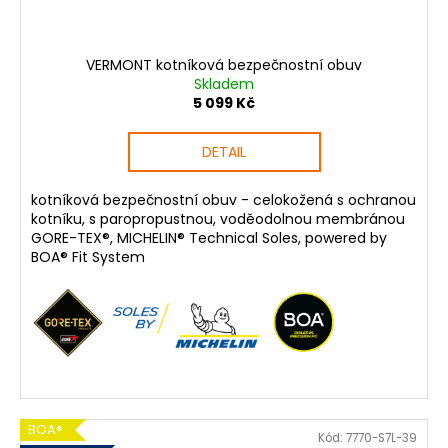
VERMONT kotníková bezpečnostní obuv
Skladem
5 099 Kč
DETAIL
kotníková bezpečnostní obuv - celokožená s ochranou
kotníku, s paropropustnou, voděodolnou membránou
GORE-TEX®, MICHELIN® Technical Soles, powered by
BOA® Fit System
BOA®
Kód:
7770-S7L-39