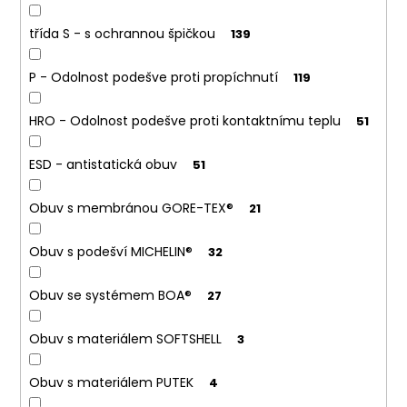
č
u
třída S - s ochrannou špičkou
139
j
e
P - Odolnost podešve proti propíchnutí
119
m
e
HRO - Odolnost podešve proti kontaktnímu teplu
51
VKLÁDACÍ
ESD - antistatická obuv
51
STÉLKA
Z
PAMĚŤOVÉ
Obuv s membránou GORE-TEX®
21
PĚNY
124
Obuv s podešví MICHELIN®
32
Kč
Obuv se systémem BOA®
27
Obuv s materiálem SOFTSHELL
3
Obuv s materiálem PUTEK
4