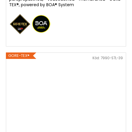
TEX®, powered by BOA® System
GORE-TEX®
Kód:
7990-S7L-39