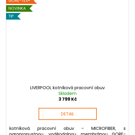
GORE-TEX®
NOVINKA
TIP
LIVERPOOL kotníková pracovní obuv
Skladem
3 799 Kč
DETAIL
kotníková pracovní obuv - MICROFIBER, s
paropropustnou, voděodolnou membránou GORE-