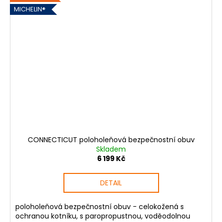
MICHELIN®
CONNECTICUT poloholeňová bezpečnostní obuv
Skladem
6 199 Kč
DETAIL
poloholeňová bezpečnostní obuv - celokožená s
ochranou kotníku, s paropropustnou, voděodolnou