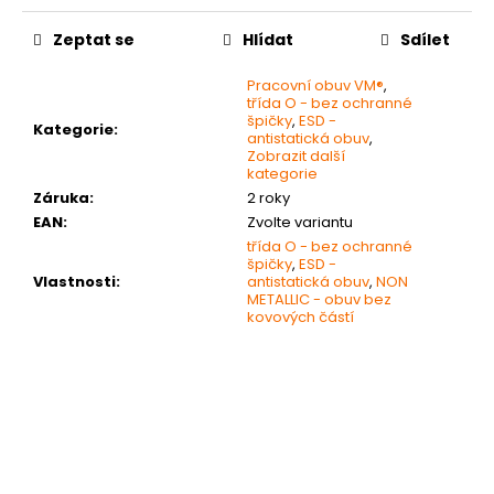
č
u
Zeptat se
Hlídat
Sdílet
j
e
Pracovní obuv VM®
,
m
třída O - bez ochranné
e
špičky
,
ESD -
Kategorie
:
antistatická obuv
,
Zobrazit další
kategorie
BAMBUSOVÉ
Záruka
:
2 roky
PONOŽKY
EAN
:
Zvolte variantu
195
třída O - bez ochranné
Kč
špičky
,
ESD -
Vlastnosti
:
antistatická obuv
,
NON
METALLIC - obuv bez
kovových částí