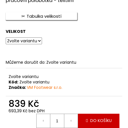
pracovní polobotka - textilní
je
a
0,0
z
j
Tabulka velikostí
5
í
hvězdiček.
t
VELIKOST
?
Můžeme doručit do:
Zvolte variantu
HLEDAT
Zvolte variantu
Kód:
Zvolte variantu
Značka:
VM Footwear s.r.o.
D
o
839 Kč
p
o
693,39 Kč bez DPH
r
Měrná
DO KOŠÍKU
cena:
u