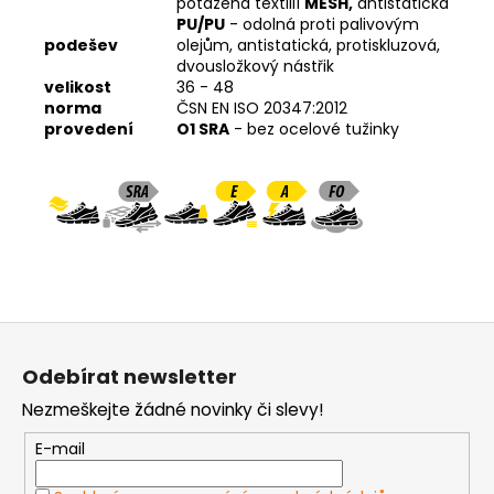
potažená textilií
MESH,
antistatická
PU/PU
- odolná proti palivovým
podešev
olejům, antistatická, protiskluzová,
dvousložkový nástřik
velikost
36 - 48
norma
ČSN EN ISO 20347:2012
provedení
O1 SRA
- bez
ocelové tužinky
Z
á
Odebírat newsletter
p
Nezmeškejte žádné novinky či slevy!
a
t
E-mail
í