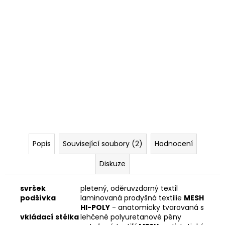
Popis
Související soubory (2)
Hodnocení
Diskuze
svršek
pletený, oděruvzdorný textil
podšívka
laminovaná prodyšná textilie
MESH
HI-POLY
- anatomicky tvarovaná s
vkládací
stélka
lehčené polyuretanové pěny