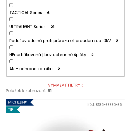
TACTICAL Series
6
ULTRALIGHT Series
21
Podešev odolná proti průrazu el. proudem do 10kV
2
NEcertifikovaná | bez ochranné špičky
2
AN - ochrana kotníku
2
VYMAZAT FILTRY
Položek k zobrazení:
51
V
MICHELIN®
Kód:
8185-S3ESD-36
ý
TIP
p
i