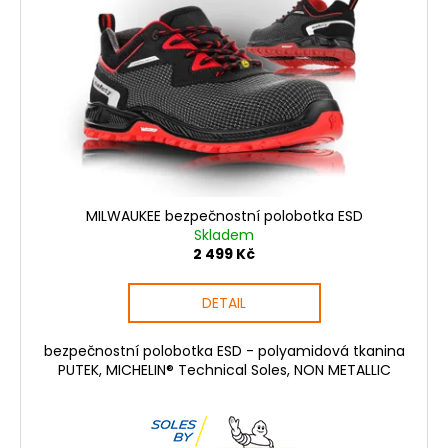
s
p
r
o
d
u
k
t
ů
MILWAUKEE bezpečnostní polobotka ESD
Skladem
2 499 Kč
DETAIL
bezpečnostní polobotka ESD - polyamidová tkanina
PUTEK, MICHELIN® Technical Soles, NON METALLIC