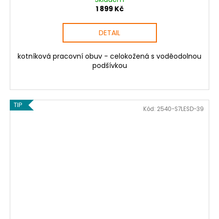
1 899 Kč
DETAIL
kotníková pracovní obuv - celokožená s voděodolnou
podšívkou
TIP
Kód:
2540-S7LESD-39