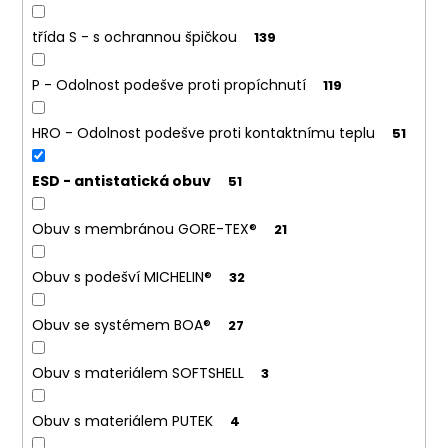
č
u
třída S - s ochrannou špičkou
139
j
e
P - Odolnost podešve proti propíchnutí
119
m
e
HRO - Odolnost podešve proti kontaktnímu teplu
51
BAMBUSOVÉ
ESD - antistatická obuv
51
PONOŽKY
195
Obuv s membránou GORE-TEX®
21
Kč
Obuv s podešví MICHELIN®
32
Obuv se systémem BOA®
27
Obuv s materiálem SOFTSHELL
3
Obuv s materiálem PUTEK
4