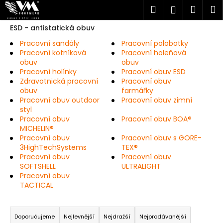
K
Přejít
Hledat
Náku
M
Přihlášen
na
o
obsah
Zpět
Zpět
košík
ESD - antistatická obuv
š
í
Pracovní sandály
Pracovní polobotky
C
Pracovní kotníková
Pracovní holeňová
k
obuv
obuv
o
Pracovní holínky
Pracovní obuv ESD
p
Zdravotnická pracovní
Pracovní obuv
o
obuv
farmářky
Pracovní obuv outdoor
Pracovní obuv zimní
t
styl
ř
Pracovní obuv
Pracovní obuv BOA®
MICHELIN®
e
Pracovní obuv
Pracovní obuv s GORE-
b
3HighTechSystems
TEX®
u
Pracovní obuv
Pracovní obuv
SOFTSHELL
ULTRALIGHT
j
Pracovní obuv
e
TACTICAL
t
Ř
e
a
Doporučujeme
Nejlevnější
Nejdražší
Nejprodávanější
n