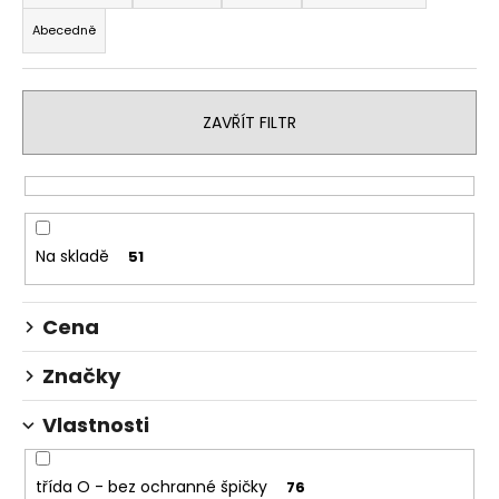
z
a
Abecedně
e
j
n
í
í
t
ZAVŘÍT FILTR
p
?
r
o
d
u
Na skladě
51
HLEDAT
k
t
Cena
ů
D
Značky
o
p
Vlastnosti
o
r
u
třída O - bez ochranné špičky
76