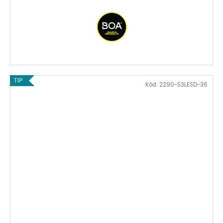
TIP
Kód:
2290-S3LESD-36