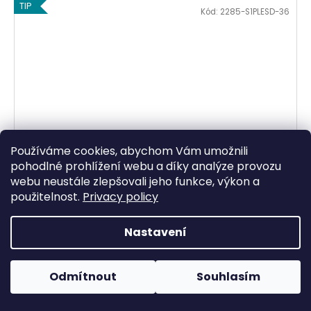
TIP
Kód:
2285-S1PLESD-36
Používáme cookies, abychom Vám umožnili
pohodlné prohlížení webu a díky analýze provozu
webu neustále zlepšovali jeho funkce, výkon a
použitelnost.
Privacy policy
CHICAGO bezpečnostní polobotka
Nastavení
Skladem
1 299 Kč
Odmítnout
Souhlasím
DETAIL