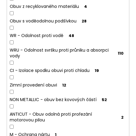
Obuv z recyklovaného materiálu
4
Obuv s voděodolnou podšívkou
28
WR - Odolnost proti vodě
48
WRU - Odolnost svršku proti průniku a absorpci
110
vody
CI - Izolace spodku obuvi proti chladu
19
Zimní provedení obuvi
12
NON METALLIC - obuv bez kovových částí
52
ANTICUT - Obuv odolná proti prořezání
2
motorovou pilou
M - Ochrana nártu
1