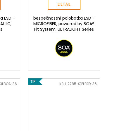
DETAIL
a ESD -
bezpečnostní polobotka ESD -
ALLIC,
MICROFIBER, powered by BOA®
es
Fit System, ULTRALIGHT Series
TIP
S3LBOA-36
Kód:
2285-S1PLESD-36