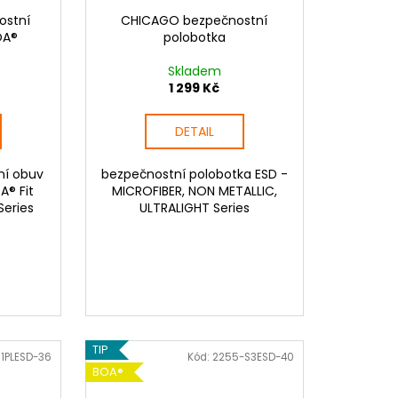
ostní
CHICAGO bezpečnostní
OA®
polobotka
Skladem
1 299 Kč
DETAIL
ní obuv
bezpečnostní polobotka ESD -
A® Fit
MICROFIBER, NON METALLIC,
Series
ULTRALIGHT Series
TIP
1PLESD-36
Kód:
2255-S3ESD-40
BOA®