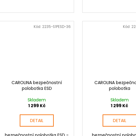
Kód:
2235-S1PESD-36
Kód:
22
CAROLINA bezpečnostní
CAROLINA bezpečno
polobotka ESD
polobotka
Skladem
Skladem
1 299 Kč
1 299 Kč
DETAIL
DETAIL
bezpečnostní polobotka ESD -
bezpečnostní polobo