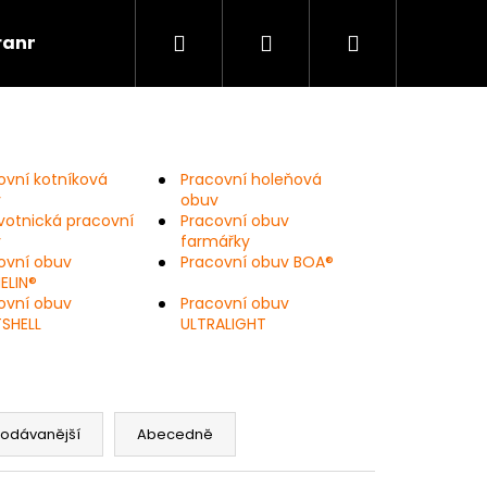
Hledat
Přihlášení
Nákupní
rannou špičkou
Kontakt
Obuv dle profese
košík
ovní kotníková
Pracovní holeňová
v
obuv
votnická pracovní
Pracovní obuv
v
farmářky
ovní obuv
Pracovní obuv BOA®
ELIN®
ovní obuv
Pracovní obuv
SHELL
ULTRALIGHT
Následující
rodávanější
Abecedně