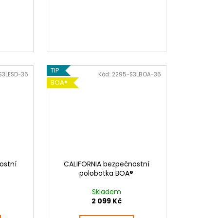
TIP
S3LESD-36
Kód:
2295-S3LBOA-36
BOA®
ostní
CALIFORNIA bezpečnostní
polobotka BOA®
Skladem
2 099 Kč