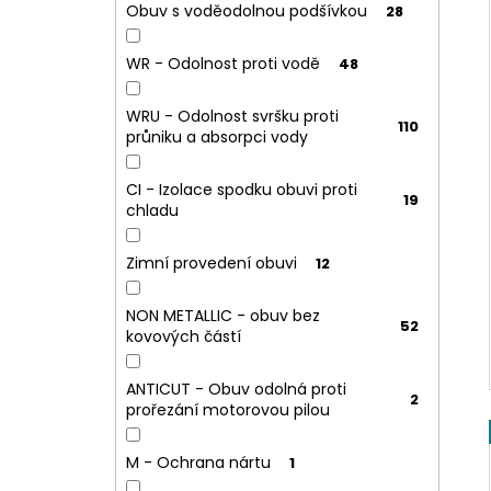
Obuv s voděodolnou podšívkou
28
WR - Odolnost proti vodě
48
WRU - Odolnost svršku proti
110
průniku a absorpci vody
CI - Izolace spodku obuvi proti
19
chladu
Zimní provedení obuvi
12
NON METALLIC - obuv bez
52
kovových částí
ANTICUT - Obuv odolná proti
2
prořezání motorovou pilou
M - Ochrana nártu
1