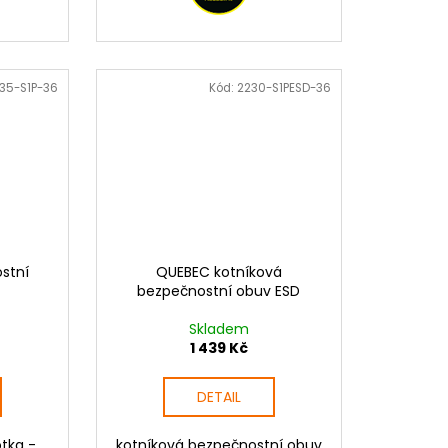
35-S1P-36
Kód:
2230-S1PESD-36
stní
QUEBEC kotníková
bezpečnostní obuv ESD
Skladem
1 439 Kč
DETAIL
tka -
kotníková bezpečnostní obuv