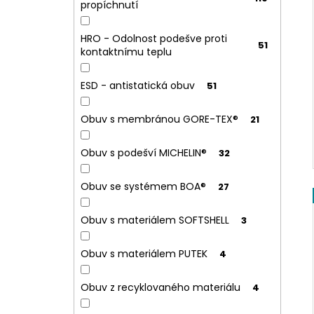
propíchnutí
HRO - Odolnost podešve proti
51
kontaktnímu teplu
ESD - antistatická obuv
51
Obuv s membránou GORE-TEX®
21
Obuv s podešví MICHELIN®
32
Obuv se systémem BOA®
27
Obuv s materiálem SOFTSHELL
3
Obuv s materiálem PUTEK
4
Obuv z recyklovaného materiálu
4