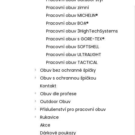
BAMBUSOVÉ PONOŽKY - KRÁTKÉ
l
Pracovní obuv zimní
169 Kč
Pracovní obuv MICHELIN®
Pracovní obuv BOA®
Pracovní obuv 3HighTechSystems
Pracovní obuv s GORE-TEX®
Pracovní obuv SOFTSHELL
Pracovní obuv ULTRALIGHT
Pracovní obuv TACTICAL
Obuv bez ochranné špičky
Obuv s ochrannou špičkou
Kontakt
Obuv dle profese
Outdoor Obuv
Příslušenství pro pracovní obuv
Rukavice
Akce
Dárkové poukazy