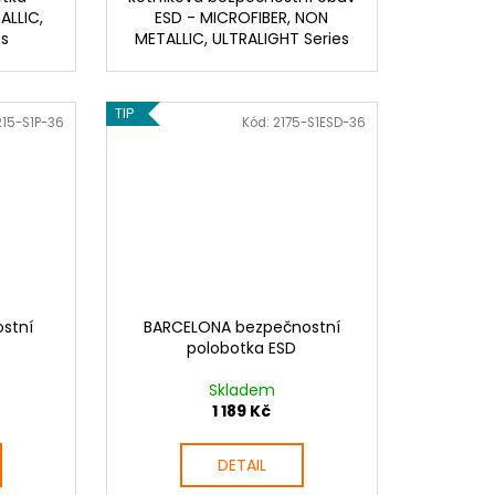
ALLIC,
ESD - MICROFIBER, NON
es
METALLIC, ULTRALIGHT Series
TIP
215-S1P-36
Kód:
2175-S1ESD-36
stní
BARCELONA bezpečnostní
polobotka ESD
Skladem
1 189 Kč
DETAIL