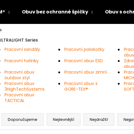
M®
Obuv bez ochranné špičky
Obuv s och
s
Co potřebujete najít?
ULTRALIGHT Series
Pracovní sandály
Pracovní polobotky
Prac
obu
HLEDAT
Pracovní holínky
Pracovní obuv ESD
Zdra
obu
Pracovní obuv
Pracovní obuv zimní
Prac
outdoor styl
MICH
Doporučujeme
Pracovní obuv
Pracovní obuv s
Prac
3HighTechSystems
GORE-TEX®
SOFT
Pracovní obuv
TACTICAL
Ř
a
Doporučujeme
Nejlevnější
Nejdražší
Nejp
z