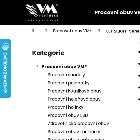
K
Přejít
na
o
Pracovní obuv V
obsah
Zpět
Zpět
š
do
do
í
Domů
Pracovní obuv VM®
ULTRALIGHT Serie
k
obchodu
obchodu
P
o
Kategorie
Přeskočit
s
kategorie
t
Pracovní obuv VM®
r
Pracovní sandály
a
Pracovní polobotky
n
Pracovní kotníková obuv
n
Pracovní holeňová obuv
í
Pracovní holínky
p
Pracovní obuv ESD
a
Zdravotnická pracovní obuv
n
Pracovní obuv farmářky
e
Pracovní obuv outdoor styl