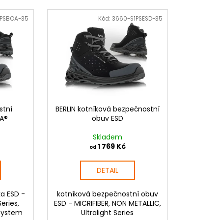
 PRACOVNÍ RUKAVICE
1PSBOA-35
Kód:
3660-S1PSESD-35
stní
BERLIN kotníková bezpečnostní
OA®
obuv ESD
Skladem
1 769 Kč
od
DETAIL
a ESD -
kotníková bezpečnostní obuv
Series,
ESD - MICRIFIBER, NON METALLIC,
System
Ultralight Series