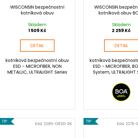
WISCONSIN bezpečnostní
WISCONSIN bezpečn
kotníková obuv
kotníková obuv B
Skladem
Skladem
1 509 Kč
2 259 Kč
DETAIL
DETAIL
kotníková bezpečnostní obuv
kotníková bezpečnost
ESD - MICROFIBER, NON
ESD - MICROFIBER, BO
METALLIC, ULTRALIGHT Series
System, ULTRALIGHT 
TIP
TIP
Kód:
2285-O1ESD-36
Kód:
2275-S