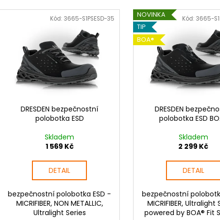
e
VKLÁDACÍ ANATOMICKÁ GELOVÁ
3045-OCHRANNÉ
V
STÉLKA
n
NOVINKA
92 Kč
ý
Kód:
3665-S1PSESD-35
Kód:
3665-S
105 Kč
í
TIP
p
p
BOA®
i
r
s
o
p
d
r
u
o
k
d
DRESDEN bezpečnostní
DRESDEN bezpečno
t
polobotka ESD
polobotka ESD B
u
ů
k
Skladem
Skladem
t
1 569 Kč
2 299 Kč
ů
DETAIL
DETAIL
bezpečnostní polobotka ESD -
bezpečnostní polobotk
MICRIFIBER, NON METALLIC,
MICRIFIBER, Ultralight 
Ultralight Series
powered by BOA® Fit 