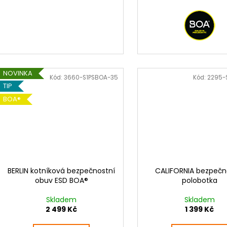
NOVINKA
Kód:
3660-S1PSBOA-35
Kód:
2295-
TIP
BOA®
BERLIN kotníková bezpečnostní
CALIFORNIA bezpečn
obuv ESD BOA®
polobotka
Skladem
Skladem
2 499 Kč
1 399 Kč