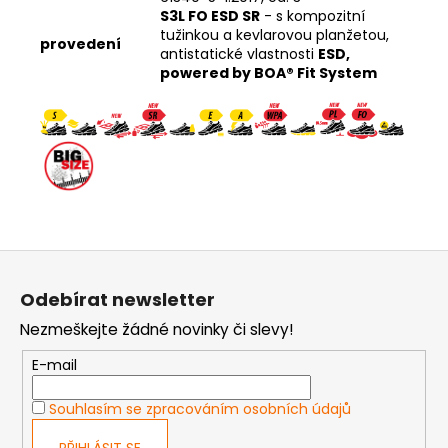
S3L FO ESD SR
- s kompozitní
tužinkou a kevlarovou planžetou,
provedení
antistatické vlastnosti
ESD,
powered by BOA® Fit System
Z
á
Odebírat newsletter
p
Nezmeškejte žádné novinky či slevy!
a
t
E-mail
í
Souhlasím se zpracováním osobních údajů
PŘIHLÁSIT SE