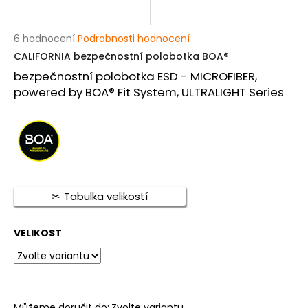
a
j
Průměrné
6 hodnocení
Podrobnosti hodnocení
í
hodnocení
CALIFORNIA bezpečnostní polobotka BOA®
produktu
t
bezpečnostní polobotka ESD - MICROFIBER,
je
?
5,0
powered by BOA® Fit System, ULTRALIGHT Series
z
5
hvězdiček.
HLEDAT
Tabulka velikostí
D
o
VELIKOST
p
o
r
u
Můžeme doručit do:
Zvolte variantu