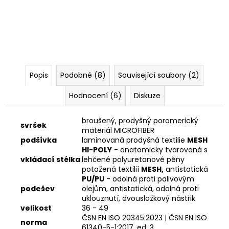
Popis
Podobné (8)
Související soubory (2)
Hodnocení (6)
Diskuze
broušený, prodyšný poromerický
svršek
materiál MICROFIBER
podšívka
laminovaná prodyšná textilie
MESH
HI-POLY
- anatomicky tvarovaná s
vkládací
stélka
lehčené polyuretanové pěny
potažená textilií
MESH,
antistatická
PU/PU
- odolná proti palivovým
podešev
olejům, antistatická, odolná proti
uklouznutí, dvousložkový nástřik
velikost
36 - 49
ČSN EN ISO 20345:2023 | ČSN EN ISO
norma
61340-5-1:2017, ed. 3