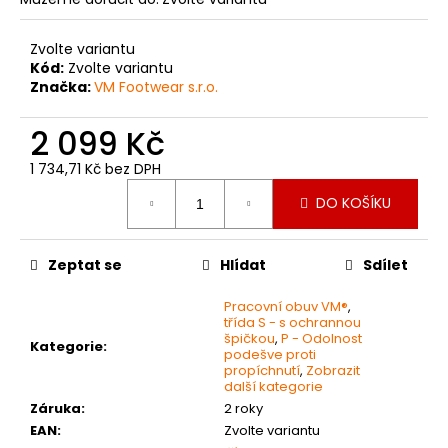
č
u
j
Zvolte variantu
e
Kód:
Zvolte variantu
Značka:
VM Footwear s.r.o.
m
e
2 099 Kč
1 734,71 Kč bez DPH
2140-
Měrná
OCHRANNÉ
DO KOŠÍKU
PRACOVNÍ
cena:
RUKAVICE
199
Zeptat se
Hlídat
Sdílet
Kč
Pracovní obuv VM®
,
třída S - s ochrannou
špičkou
,
P - Odolnost
Kategorie
:
podešve proti
propíchnutí
,
Zobrazit
další kategorie
Záruka
:
2 roky
EAN
:
Zvolte variantu