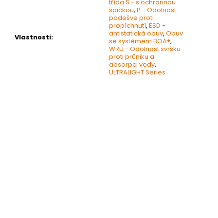
třída S - s ochrannou
špičkou
,
P - Odolnost
podešve proti
propíchnutí
,
ESD -
antistatická obuv
,
Obuv
Vlastnosti
:
se systémem BOA®
,
WRU - Odolnost svršku
proti průniku a
absorpci vody
,
ULTRALIGHT Series