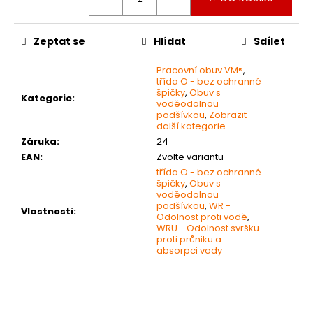
č
u
j
Zeptat se
Hlídat
Sdílet
e
m
Pracovní obuv VM®
,
e
třída O - bez ochranné
špičky
,
Obuv s
Kategorie
:
voděodolnou
podšívkou
,
Zobrazit
BAMBUSOVÉ
další kategorie
PONOŽKY
Záruka
:
24
195
EAN
:
Zvolte variantu
Kč
třída O - bez ochranné
špičky
,
Obuv s
voděodolnou
podšívkou
,
WR -
Vlastnosti
:
Odolnost proti vodě
,
WRU - Odolnost svršku
proti průniku a
absorpci vody