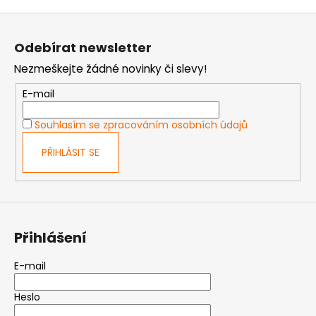
Z
á
Odebírat newsletter
p
Nezmeškejte žádné novinky či slevy!
a
t
E-mail
í
Souhlasím se zpracováním osobních údajů
PŘIHLÁSIT SE
Přihlášení
E-mail
Heslo