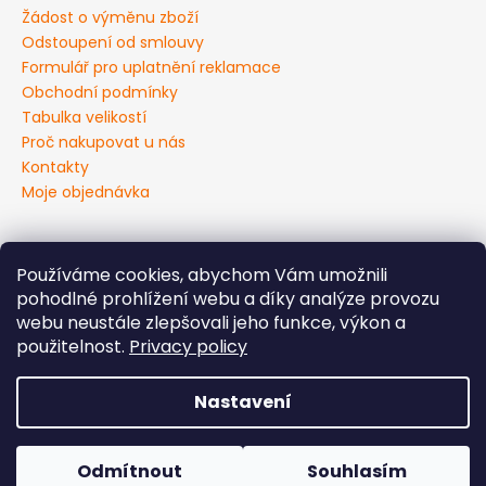
Žádost o výměnu zboží
Odstoupení od smlouvy
Formulář pro uplatnění reklamace
Obchodní podmínky
Tabulka velikostí
Proč nakupovat u nás
Kontakty
Moje objednávka
Používáme cookies, abychom Vám umožnili
Všeobecné obchodní podmínky
pohodlné prohlížení webu a díky analýze provozu
Podmínky ochrany osobních údajů
webu neustále zlepšovali jeho funkce, výkon a
použitelnost.
Privacy policy
Vytvořil Shoptet
Nastavení
Copyright 2026
VM obuv | pracovní, bezpečnostní a
outdoor obuv
. Všechna práva vyhrazena.
Upravit
nastavení cookies
Odmítnout
Souhlasím