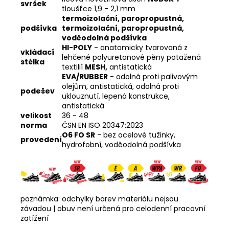
svršek
tloušťce 1,9 - 2,1 mm
termoizolační, paropropustná,
podšívka
termoizolační, paropropustná,
voděodolná podšívka
HI-POLY
- anatomicky tvarovaná z
vkládací
lehčené polyuretanové pěny potažená
stélka
textilií
MESH,
antistatická
EVA/RUBBER
-
odolná proti palivovým
olejům, antistatická, odolná proti
podešev
uklouznutí, lepená konstrukce,
antistatická
velikost
36 - 48
norma
ČSN EN ISO 20347:2023
O6 FO SR
- bez ocelové tužinky,
provedení
hydrofobní, voděodolná podšívka
poznámka: odchylky barev materiálu nejsou
závadou | obuv není určená pro celodenní pracovní
zatížení