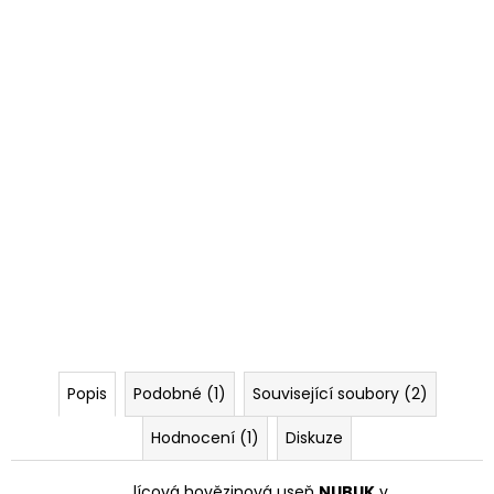
Popis
Podobné (1)
Související soubory (2)
Hodnocení (1)
Diskuze
lícová hovězinová useň
NUBUK
v