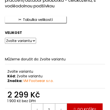
pracovní/outdoor polobotka - celokožená, s
je
a
5,0
voděodolnou podšívkou
z
j
5
í
hvězdiček.
Tabulka velikostí
t
?
VELIKOST
HLEDAT
Můžeme doručit do:
Zvolte variantu
Zvolte variantu
Kód:
Zvolte variantu
D
Značka:
VM Footwear s.r.o.
o
p
2 299 Kč
o
r
1 900 Kč bez DPH
u
Měrná
DO KOŠÍKU
cena: