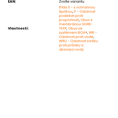
EAN
:
Zvolte variantu
třída S - s ochrannou
špičkou
,
P - Odolnost
podešve proti
propíchnutí
,
Obuv s
membránou GORE-
Vlastnosti
:
TEX®
,
Obuv se
systémem BOA®
,
WR -
Odolnost proti vodě
,
WRU - Odolnost svršku
proti průniku a
absorpci vody