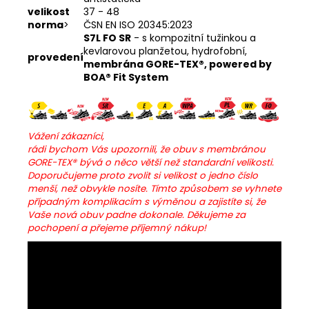
velikost
37 - 48
norma
>
ČSN EN ISO 20345:2023
S7L FO SR
- s kompozitní tužinkou a
kevlarovou planžetou, hydrofobní,
provedení
membrána GORE-TEX®, powered by
BOA® Fit System
Vážení zákazníci,
rádi bychom Vás upozornili, že obuv s membránou
GORE-TEX® bývá o něco větší než standardní velikosti.
Doporučujeme proto zvolit si velikost o jedno číslo
menší, než obvykle nosíte. Tímto způsobem se vyhnete
případným komplikacím s výměnou a zajistíte si, že
Vaše nová obuv padne dokonale.
Děkujeme za
pochopení a přejeme příjemný nákup!