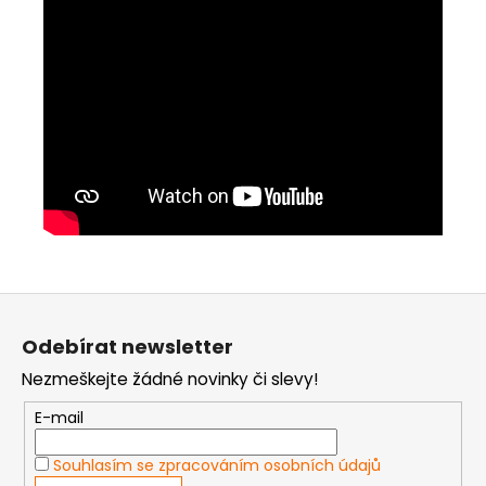
Z
á
Odebírat newsletter
p
Nezmeškejte žádné novinky či slevy!
a
t
E-mail
í
Souhlasím se zpracováním osobních údajů