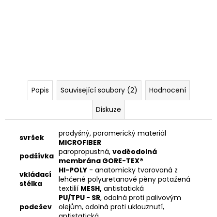
Popis
Související soubory (2)
Hodnocení
Diskuze
prodyšný, poromerický materiál
svršek
MICROFIBER
paropropustná,
voděodolná
podšívka
membrána GORE-TEX®
HI-POLY
- anatomicky tvarovaná z
vkládací
lehčené polyuretanové pěny potažená
stélka
textilií
MESH,
antistatická
PU/TPU - SR
, odolná proti palivovým
podešev
olejům, odolná proti uklouznutí,
antistatická