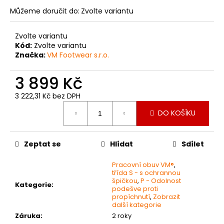
č
u
Můžeme doručit do:
Zvolte variantu
j
e
Zvolte variantu
m
Kód:
Zvolte variantu
e
Značka:
VM Footwear s.r.o.
3 899 Kč
VKLÁDACÍ
STÉLKA
3 222,31 Kč bez DPH
Z
Měrná
PAMĚŤOVÉ
DO KOŠÍKU
cena:
PĚNY
124
Kč
Zeptat se
Hlídat
Sdílet
Pracovní obuv VM®
,
třída S - s ochrannou
špičkou
,
P - Odolnost
Kategorie
:
podešve proti
propíchnutí
,
Zobrazit
další kategorie
Záruka
:
2 roky