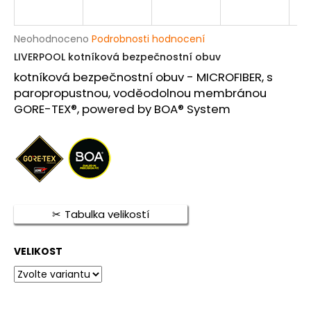
a
j
Průměrné
Neohodnoceno
Podrobnosti hodnocení
í
hodnocení
LIVERPOOL kotníková bezpečnostní obuv
produktu
t
kotníková bezpečnostní obuv - MICROFIBER, s
je
?
0,0
paropropustnou, voděodolnou membránou
z
GORE-TEX®, powered by BOA® System
5
hvězdiček.
HLEDAT
Tabulka velikostí
D
o
p
VELIKOST
o
r
u