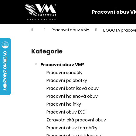
K
Přejít
na
o
Pracovní obuv V
obsah
Zpět
Zpět
š
do
do
í
Domů
Pracovní obuv VM®
BOGOTA pracovn
k
obchodu
obchodu
P
o
Kategorie
Přeskočit
s
kategorie
t
Pracovní obuv VM®
r
Pracovní sandály
a
Pracovní polobotky
n
Pracovní kotníková obuv
n
Pracovní holeňová obuv
í
Pracovní holínky
p
Pracovní obuv ESD
a
Zdravotnická pracovní obuv
n
Pracovní obuv farmářky
e
Pracovní obuv outdoor styl