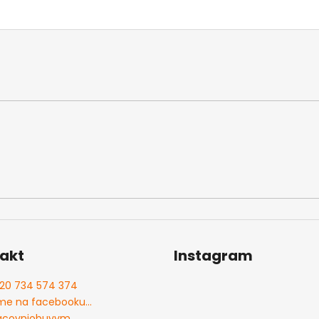
akt
Instagram
20 734 574 374
me na facebooku...
acovniobuvvm