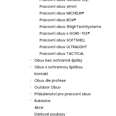
BAMBUSOVÉ PONOŽKY - KRÁTKÉ
l
Pracovní obuv zimní
169 Kč
Pracovní obuv MICHELIN®
Pracovní obuv BOA®
Pracovní obuv 3HighTechSystems
Pracovní obuv s GORE-TEX®
Pracovní obuv SOFTSHELL
Pracovní obuv ULTRALIGHT
Pracovní obuv TACTICAL
Obuv bez ochranné špičky
Obuv s ochrannou špičkou
Kontakt
Obuv dle profese
Outdoor Obuv
Příslušenství pro pracovní obuv
Rukavice
Akce
Dárkové poukazy