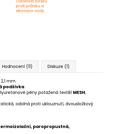
Odolnost svršku
proti průniku a
absorpci vody
Hodnocení (11)
Diskuze (1)
- 2,1 mm
á podšívka
yuretanové pěny potažená textilií
MESH
,
atická, odolná proti uklouznutí, dvousložkový
termoizolační, paropropustná,