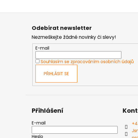
Z
á
Odebírat newsletter
p
Nezmeškejte žádné novinky či slevy!
a
t
E-mail
í
Souhlasím se zpracováním osobních údajů
PŘIHLÁSIT SE
Přihlášení
Kont
E-mail
+4
Js
Heslo
pr