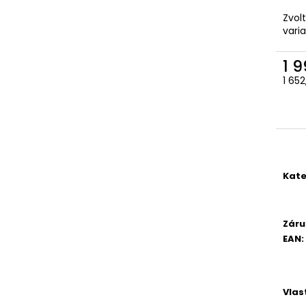
VKLÁDACÍ ANATOMICKÁ GELOVÁ
3045-OCHRANNÉ
STÉLKA
Zvol
92 Kč
vari
105 Kč
1 
1 65
Měr
cena
Kate
Záru
EAN
:
Vlas