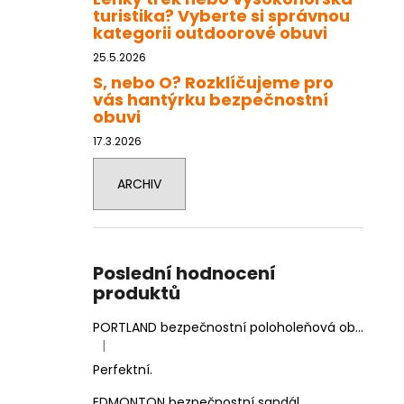
turistika? Vyberte si správnou
kategorii outdoorové obuvi
25.5.2026
S, nebo O? Rozklíčujeme pro
vás hantýrku bezpečnostní
obuvi
17.3.2026
ARCHIV
Poslední hodnocení
produktů
PORTLAND bezpečnostní poloholeňová obuv
|
Hodnocení produktu je 5 z 5 hvězdiček.
Perfektní.
EDMONTON bezpečnostní sandál