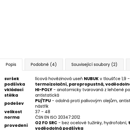
Popis
Podobné (4)
Související soubory (2)
svršek
lícová hovězinová useň
NUBUK
v tloušťce 1,9 
podšívka
termoizolační, paropropustná, voděodoln
vkládací
HI-POLY
- anatomicky tvarovaná z lehčené pol
stélka
antistatická
PU/TPU
- odolná proti palivovým olejům, antist
podešev
nástřik
velikost
37 - 48
norma
ČSN EN ISO 20347:2012
O2 FO SRC
- bez ocelové tužinky, hydrofobní,
provedení
voděodolná podšívka