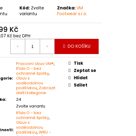
 PRACOVNÍ RUKAVICE
te
Kód:
Zvolte
Značka:
VM
antu
variantu
Footwear s.r.o.
999 Kč
2,07 Kč bez DPH
ná
DO KOŠÍKU
:
Tisk
Pracovní obuv VM®
,
třída O - bez
Zeptat se
ochranné špičky
,
Hlídat
gorie
:
Obuv s
voděodolnou
Sdílet
podšívkou
,
Zobrazit
další kategorie
ka
:
24
Zvolte variantu
třída O - bez
ochranné špičky
,
Obuv s
voděodolnou
tnosti
:
podšívkou
,
WRU -