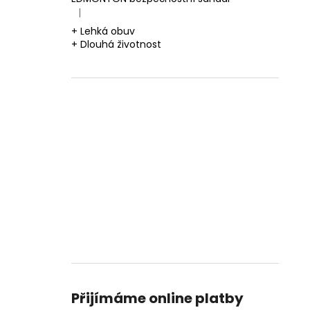
|
Hodnocení produktu je 5 z 5 hvězdiček.
+ Lehká obuv
+ Dlouhá životnost
Přijímáme online platby