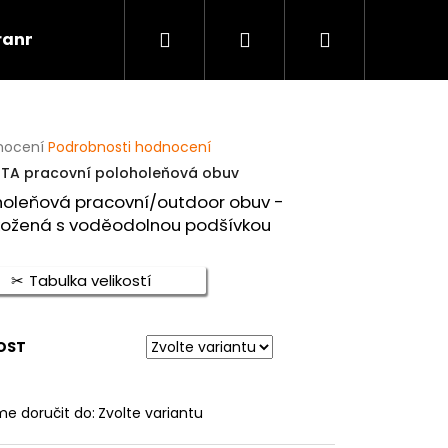
Hledat
Přihlášení
Nákupní
rannou špičkou
Kontakt
Obuv dle profese
košík
rné
nocení
Podrobnosti hodnocení
cení
A pracovní poloholeňová obuv
ktu
holeňová pracovní/outdoor obuv -
kožená s voděodolnou podšívkou
ček.
Tabulka velikostí
OST
Následující
e doručit do:
Zvolte variantu