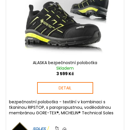
s
p
r
o
d
u
k
t
ů
ALASKA bezpečnostní polobotka
Skladem
3 599 Kč
DETAIL
bezpečnostní polobotka - textilní v kombinaci s
tkaninou RIPSTOP, s paropropustnou, voděodolnou
membránou GORE-TEX®, MICHELIN® Technical Soles