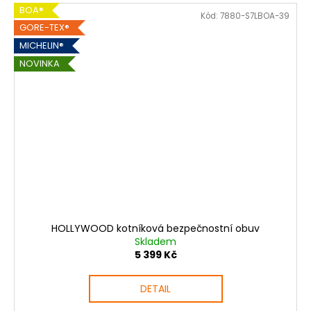
BOA®
Kód:
7880-S7LBOA-39
GORE-TEX®
MICHELIN®
NOVINKA
HOLLYWOOD kotníková bezpečnostní obuv
Skladem
5 399 Kč
DETAIL