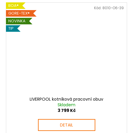
BOA®
Kód:
8010-O6-39
GORE-TEX®
NOVINKA
TIP
LIVERPOOL kotníková pracovní obuv
Skladem
3 799 Kč
DETAIL