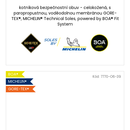
kotníková bezpečnostní obuv - celokožená, s
paropropustnou, voděodolnou membránou GORE-
TEX®, MICHELIN® Technical Soles, powered by BOA® Fit
System
BOA®
Kód:
7770-O6-39
MICHELIN®
GORE-TEX®