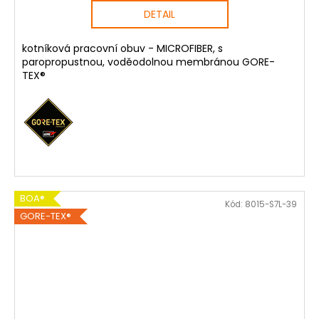
DETAIL
kotníková pracovní obuv - MICROFIBER, s
paropropustnou, voděodolnou membránou GORE-
TEX®
BOA®
Kód:
8015-S7L-39
GORE-TEX®