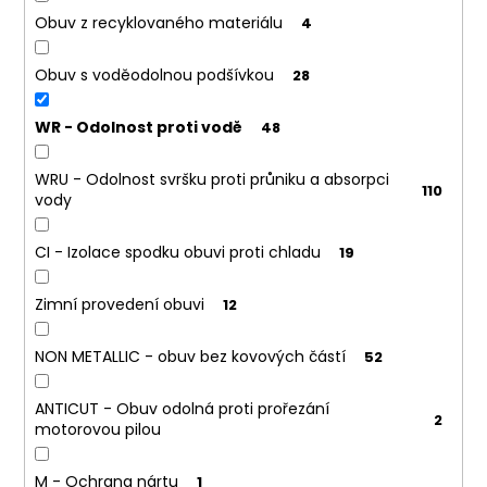
Obuv z recyklovaného materiálu
4
Obuv s voděodolnou podšívkou
28
WR - Odolnost proti vodě
48
WRU - Odolnost svršku proti průniku a absorpci
110
vody
CI - Izolace spodku obuvi proti chladu
19
Zimní provedení obuvi
12
NON METALLIC - obuv bez kovových částí
52
ANTICUT - Obuv odolná proti prořezání
2
motorovou pilou
M - Ochrana nártu
1