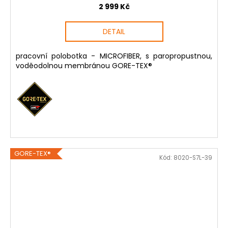
2 999 Kč
DETAIL
pracovní polobotka - MICROFIBER, s paropropustnou,
voděodolnou membránou GORE-TEX®
GORE-TEX®
Kód:
8020-S7L-39