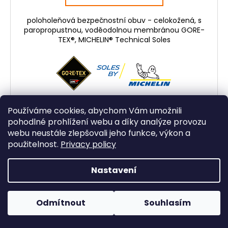
poloholeňová bezpečnostní obuv - celokožená, s
paropropustnou, voděodolnou membránou GORE-
TEX®, MICHELIN® Technical Soles
Používáme cookies, abychom Vám umožnili
pohodlné prohlížení webu a díky analýze provozu
MICHELIN®
webu neustále zlepšovali jeho funkce, výkon a
Kód:
7590-O6-39
GORE-TEX®
použitelnost.
Privacy policy
Nastavení
Odmítnout
Souhlasím