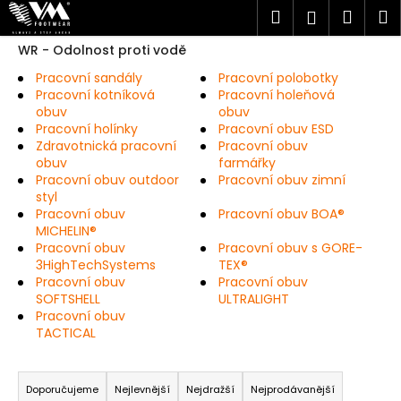
K
Přejít
Hledat
Náku
M
Přihlášen
na
o
obsah
Zpět
Zpět
košík
WR - Odolnost proti vodě
š
í
Pracovní sandály
Pracovní polobotky
C
Pracovní kotníková
Pracovní holeňová
k
obuv
obuv
o
Pracovní holínky
Pracovní obuv ESD
p
Zdravotnická pracovní
Pracovní obuv
o
obuv
farmářky
Pracovní obuv outdoor
Pracovní obuv zimní
t
styl
ř
Pracovní obuv
Pracovní obuv BOA®
MICHELIN®
e
Pracovní obuv
Pracovní obuv s GORE-
b
3HighTechSystems
TEX®
u
Pracovní obuv
Pracovní obuv
SOFTSHELL
ULTRALIGHT
j
Pracovní obuv
e
TACTICAL
t
Ř
e
a
Doporučujeme
Nejlevnější
Nejdražší
Nejprodávanější
n