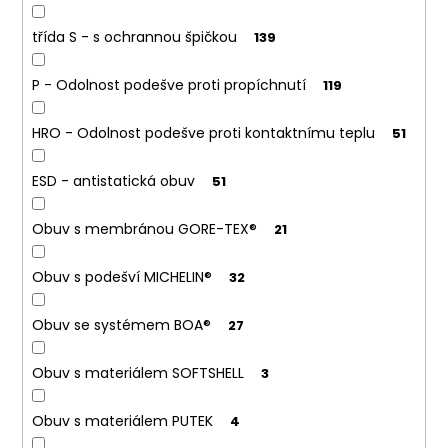
č
u
třída S - s ochrannou špičkou
139
j
e
P - Odolnost podešve proti propíchnutí
119
m
e
HRO - Odolnost podešve proti kontaktnímu teplu
51
BILBAO
ESD - antistatická obuv
51
BEZPEČNOSTNÍ
SANDÁL
ESD
Obuv s membránou GORE-TEX®
21
1
199
Obuv s podešví MICHELIN®
32
Kč
Obuv se systémem BOA®
27
Obuv s materiálem SOFTSHELL
3
Obuv s materiálem PUTEK
4