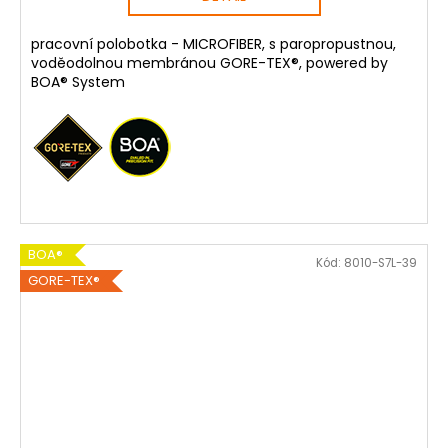
pracovní polobotka - MICROFIBER, s paropropustnou,
voděodolnou membránou GORE-TEX®, powered by
BOA® System
BOA®
Kód:
8010-S7L-39
GORE-TEX®