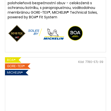
poloholeňová bezpečnostní obuv - celokožená s
ochranou kotníku, s paropropustnou, voděodolnou
membránou GORE-TEX®, MICHELIN® Technical Soles,
powered by BOA® Fit System
BOA®
Kód:
7780-S7L-39
GORE-TEX®
MICHELIN®