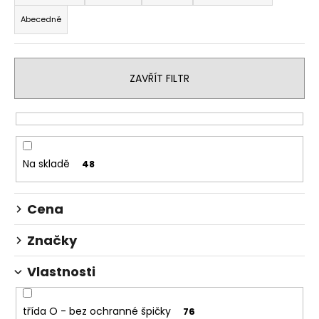
z
a
Abecedně
e
j
n
í
í
t
ZAVŘÍT FILTR
p
?
r
o
d
u
Na skladě
48
HLEDAT
k
t
Cena
ů
D
Značky
o
p
Vlastnosti
o
r
u
třída O - bez ochranné špičky
76