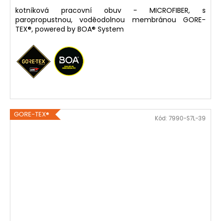
kotníková pracovní obuv - MICROFIBER, s
paropropustnou, voděodolnou membránou GORE-
TEX®, powered by BOA® System
GORE-TEX®
Kód:
7990-S7L-39