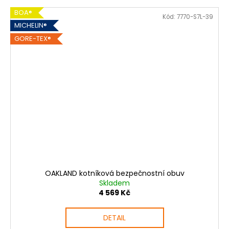
BOA®
Kód:
7770-S7L-39
MICHELIN®
GORE-TEX®
OAKLAND kotníková bezpečnostní obuv
Skladem
4 569 Kč
DETAIL