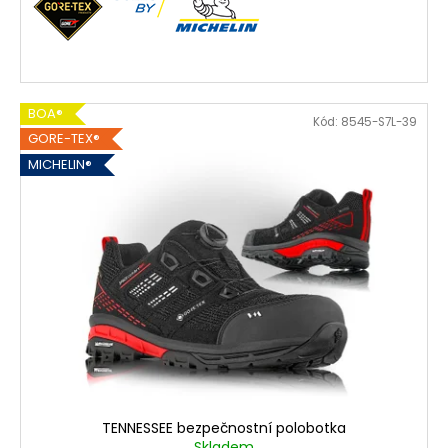
BOA®
Kód:
8545-S7L-39
GORE-TEX®
MICHELIN®
TENNESSEE bezpečnostní polobotka
Skladem