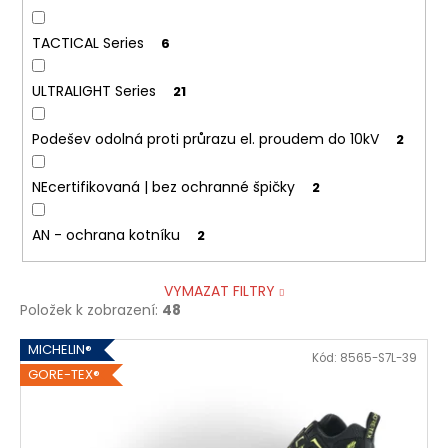
TACTICAL Series
6
ULTRALIGHT Series
21
Podešev odolná proti průrazu el. proudem do 10kV
2
NEcertifikovaná | bez ochranné špičky
2
AN - ochrana kotníku
2
VYMAZAT FILTRY
Položek k zobrazení:
48
V
MICHELIN®
Kód:
8565-S7L-39
ý
GORE-TEX®
p
i