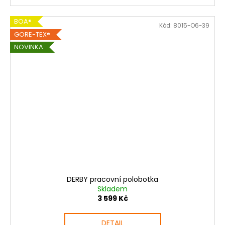
BOA®
Kód:
8015-O6-39
GORE-TEX®
NOVINKA
DERBY pracovní polobotka
Skladem
3 599 Kč
DETAIL