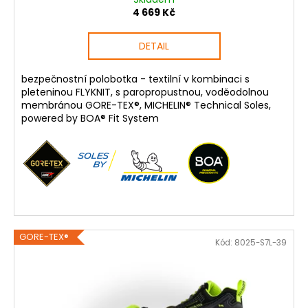
4 669 Kč
DETAIL
bezpečnostní polobotka - textilní v kombinaci s
pleteninou FLYKNIT, s paropropustnou, voděodolnou
membránou GORE-TEX®, MICHELIN® Technical Soles,
powered by BOA® Fit System
GORE-TEX®
Kód:
8025-S7L-39