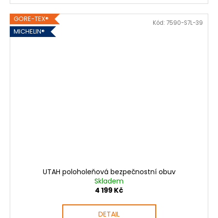
GORE-TEX®
Kód:
7590-S7L-39
MICHELIN®
UTAH poloholeňová bezpečnostní obuv
Skladem
4 199 Kč
DETAIL