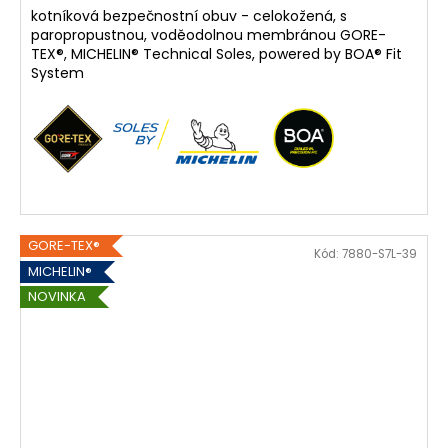
kotníková bezpečnostní obuv - celokožená, s
paropropustnou, voděodolnou membránou GORE-
TEX®, MICHELIN® Technical Soles, powered by BOA® Fit
System
GORE-TEX®
Kód:
7880-S7L-39
MICHELIN®
NOVINKA