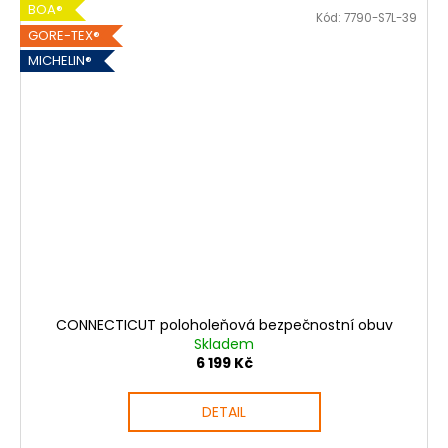
BOA®
Kód:
7790-S7L-39
GORE-TEX®
MICHELIN®
CONNECTICUT poloholeňová bezpečnostní obuv
Skladem
6 199 Kč
DETAIL