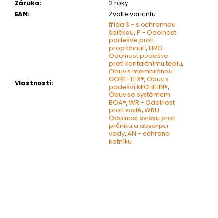
Záruka
:
2 roky
EAN
:
Zvolte variantu
třída S - s ochrannou
špičkou
,
P - Odolnost
podešve proti
propíchnutí
,
HRO -
Odolnost podešve
proti kontaktnímu teplu
,
Obuv s membránou
GORE-TEX®
,
Obuv s
Vlastnosti
:
podešví MICHELIN®
,
Obuv se systémem
BOA®
,
WR - Odolnost
proti vodě
,
WRU -
Odolnost svršku proti
průniku a absorpci
vody
,
AN - ochrana
kotníku