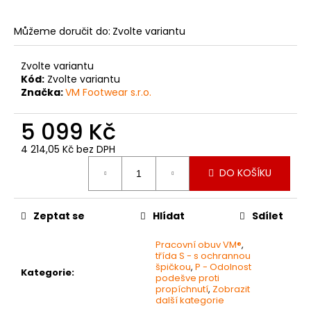
č
u
j
Můžeme doručit do:
Zvolte variantu
e
m
Zvolte variantu
e
Kód:
Zvolte variantu
Značka:
VM Footwear s.r.o.
VKLÁDACÍ
5 099 Kč
STÉLKA
Z
4 214,05 Kč bez DPH
PAMĚŤOVÉ
Měrná
PĚNY
DO KOŠÍKU
cena:
124
Kč
Zeptat se
Hlídat
Sdílet
Pracovní obuv VM®
,
třída S - s ochrannou
špičkou
,
P - Odolnost
Kategorie
:
podešve proti
propíchnutí
,
Zobrazit
další kategorie