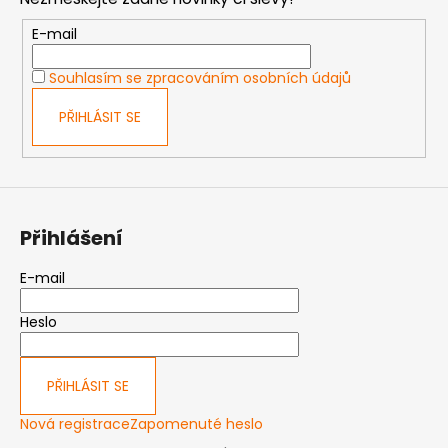
a
t
E-mail
í
Souhlasím se zpracováním osobních údajů
PŘIHLÁSIT SE
Přihlášení
E-mail
Heslo
PŘIHLÁSIT SE
Nová registrace
Zapomenuté heslo