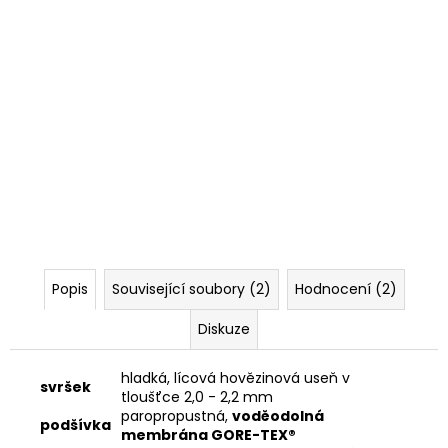
Popis
Související soubory (2)
Hodnocení (2)
Diskuze
hladká, lícová hovězinová useň v
svršek
tloušťce 2,0 - 2,2 mm
paropropustná,
voděodolná
podšívka
membrána GORE-TEX®