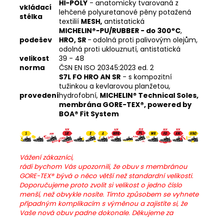
HI-POLY
- anatomicky tvarovaná z
vkládací
lehčené polyuretanové pěny potažená
stélka
textilií
MESH,
antistatická
MICHELIN®-PU/RUBBER - do 300°C
,
podešev
HRO, SR
-
odolná proti palivovým olejům,
odolná proti uklouznutí, antistatická
velikost
39 - 48
norma
ČSN EN ISO 20345:2023 ed. 2
S7L FO HRO AN SR
- s kompozitní
tužinkou a kevlarovou planžetou,
provedení
hydrofobní,
MICHELIN® Technical Soles,
membrána GORE-TEX®, powered by
BOA® Fit System
Vážení zákazníci,
rádi bychom Vás upozornili, že obuv s membránou
GORE-TEX® bývá o něco větší než standardní velikosti.
Doporučujeme proto zvolit si velikost o jedno číslo
menší, než obvykle nosíte. Tímto způsobem se vyhnete
případným komplikacím s výměnou a zajistíte si, že
Vaše nová obuv padne dokonale.
Děkujeme za