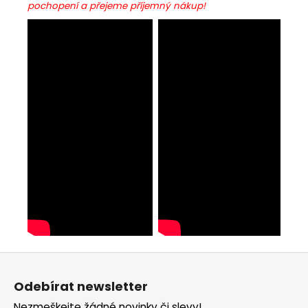
pochopení a přejeme příjemný nákup!
Z
á
Odebírat newsletter
p
Nezmeškejte žádné novinky či slevy!