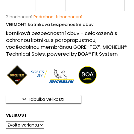
a
j
Průměrné
2 hodnocení
Podrobnosti hodnocení
í
hodnocení
VERMONT kotníková bezpečnostní obuv
produktu
t
kotníková bezpečnostní obuv - celokožená s
je
?
5,0
ochranou kotníku, s paropropustnou,
z
voděodolnou membránou GORE-TEX®, MICHELIN®
5
Technical Soles, powered by BOA® Fit System
hvězdiček.
HLEDAT
D
Tabulka velikostí
o
p
o
VELIKOST
r
u