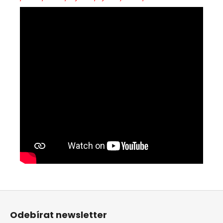
Z
á
Odebírat newsletter
p