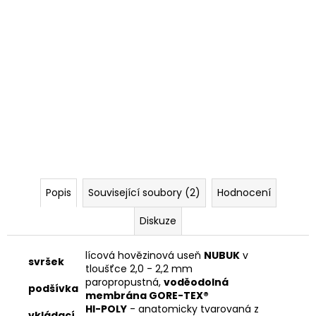
Popis
Související soubory (2)
Hodnocení
Diskuze
lícová hovězinová useň
NUBUK
v
svršek
tloušťce 2,0 - 2,2 mm
paropropustná,
voděodolná
podšívka
membrána GORE-TEX®
HI-POLY
- anatomicky tvarovaná z
vkládací