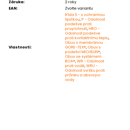
Záruka
:
2 roky
EAN
:
Zvolte variantu
třída S - s ochrannou
špičkou
,
P - Odolnost
podešve proti
propíchnutí
,
HRO -
Odolnost podešve
proti kontaktnímu teplu
,
Obuv s membránou
Vlastnosti
:
GORE-TEX®
,
Obuv s
podešví MICHELIN®
,
Obuv se systémem
BOA®
,
WR - Odolnost
proti vodě
,
WRU -
Odolnost svršku proti
průniku a absorpci
vody