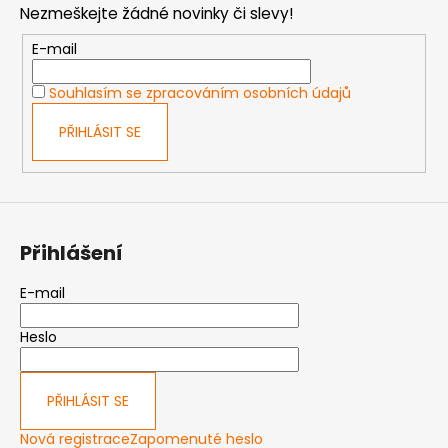
Nezmeškejte žádné novinky či slevy!
a
t
E-mail
í
Souhlasím se zpracováním osobních údajů
PŘIHLÁSIT SE
Přihlášení
E-mail
Heslo
PŘIHLÁSIT SE
Nová registrace
Zapomenuté heslo