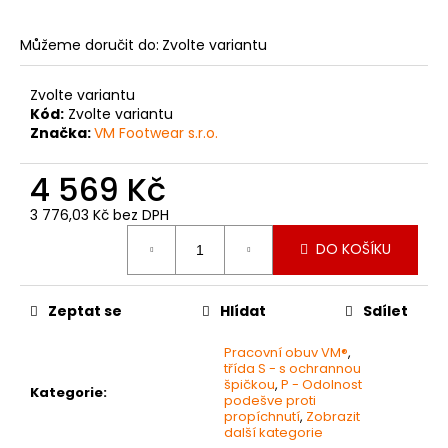
č
u
j
Můžeme doručit do:
Zvolte variantu
e
m
Zvolte variantu
e
Kód:
Zvolte variantu
Značka:
VM Footwear s.r.o.
BAMBUSOVÉ
4 569 Kč
PONOŽKY
-
3 776,03 Kč bez DPH
KRÁTKÉ
Měrná
169
DO KOŠÍKU
cena:
Kč
Zeptat se
Hlídat
Sdílet
Pracovní obuv VM®
,
třída S - s ochrannou
špičkou
,
P - Odolnost
Kategorie
:
podešve proti
propíchnutí
,
Zobrazit
další kategorie