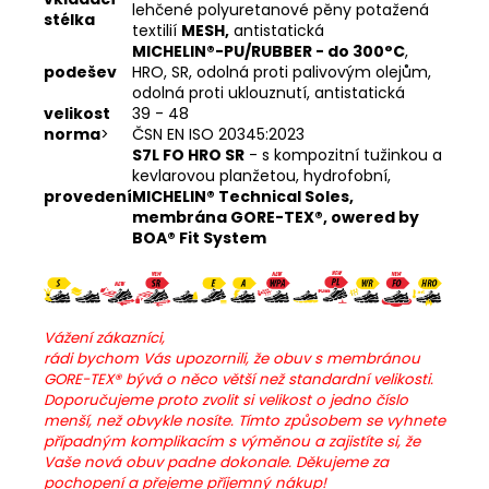
lehčené polyuretanové pěny potažená
stélka
textilií
MESH,
antistatická
MICHELIN®-PU/RUBBER - do 300°C
,
podešev
HRO, SR, odolná proti palivovým olejům,
odolná proti uklouznutí, antistatická
velikost
39 - 48
norma
>
ČSN EN ISO 20345:2023
S7L FO HRO SR
- s kompozitní tužinkou a
kevlarovou planžetou, hydrofobní,
provedení
MICHELIN® Technical Soles,
membrána GORE-TEX®, owered by
BOA® Fit System
Vážení zákazníci,
rádi bychom Vás upozornili, že obuv s membránou
GORE-TEX® bývá o něco větší než standardní velikosti.
Doporučujeme proto zvolit si velikost o jedno číslo
menší, než obvykle nosíte. Tímto způsobem se vyhnete
případným komplikacím s výměnou a zajistíte si, že
Vaše nová obuv padne dokonale.
Děkujeme za
pochopení a přejeme příjemný nákup!