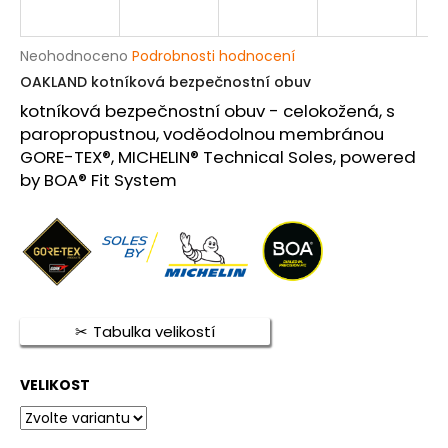
a
j
Průměrné
Neohodnoceno
Podrobnosti hodnocení
í
hodnocení
OAKLAND kotníková bezpečnostní obuv
produktu
t
kotníková bezpečnostní obuv - celokožená, s
je
?
0,0
paropropustnou, voděodolnou membránou
z
GORE-TEX®, MICHELIN® Technical Soles, powered
5
by BOA® Fit System
hvězdiček.
HLEDAT
D
Tabulka velikostí
o
p
o
VELIKOST
r
u